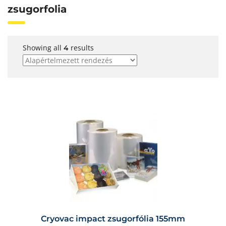
zsugorfolia
Showing all
results
4
Cryovac impact zsugorfólia 155mm