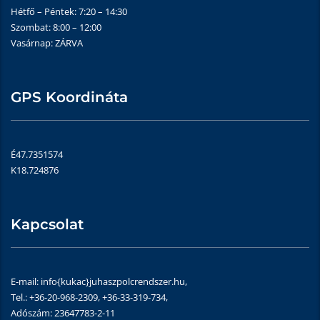
Hétfő – Péntek: 7:20 – 14:30
Szombat: 8:00 – 12:00
Vasárnap: ZÁRVA
GPS Koordináta
É47.7351574
K18.724876
Kapcsolat
E-mail: info{kukac}juhaszpolcrendszer.hu,
Tel.: +36-20-968-2309, +36-33-319-734,
Adószám: 23647783-2-11