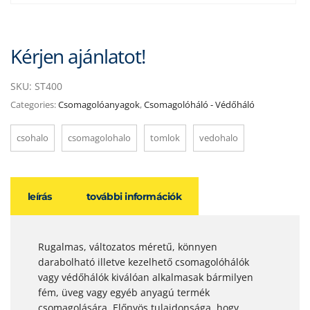
Kérjen ajánlatot!
SKU:
ST400
Categories:
Csomagolóanyagok
,
Csomagolóháló - Védőháló
csohalo
csomagolohalo
tomlok
vedohalo
leírás
további információk
Rugalmas, változatos méretű, könnyen
darabolható illetve kezelhető csomagolóhálók
vagy védőhálók kiválóan alkalmasak bármilyen
fém, üveg vagy egyéb anyagú termék
csomagolására. Előnyös tulajdonsága, hogy