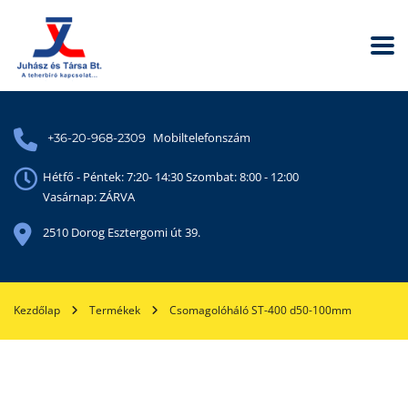
Mobiltelefonszám
+36-20-968-2309
Hétfő - Péntek: 7:20- 14:30 Szombat: 8:00 - 12:00
Vasárnap: ZÁRVA
2510 Dorog Esztergomi út 39.
Kezdőlap
Termékek
Csomagolóháló ST-400 d50-100mm