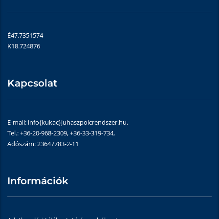
É47.7351574
K18.724876
Kapcsolat
E-mail: info{kukac}juhaszpolcrendszer.hu,
Tel.: +36-20-968-2309, +36-33-319-734,
Adószám: 23647783-2-11
Információk