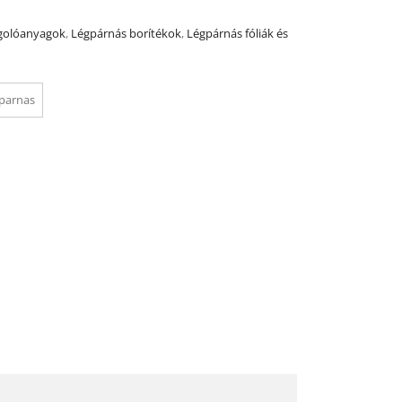
olóanyagok
,
Légpárnás borítékok
,
Légpárnás fóliák és
gparnas