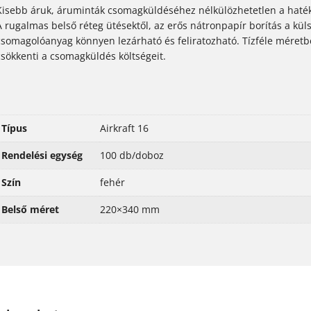
Kisebb áruk, áruminták csomagküldéséhez nélkülözhetetlen a haték
A rugalmas belső réteg ütésektől, az erős nátronpapír borítás a kü
csomagolóanyag könnyen lezárható és feliratozható. Tízféle méretb
csökkenti a csomagküldés költségeit.
Típus
Airkraft 16
Rendelési egység
100 db/doboz
Szín
fehér
Belső méret
220×340 mm