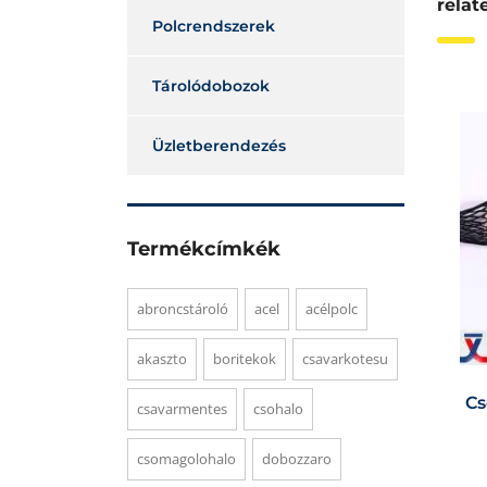
relat
Polcrendszerek
Tárolódobozok
Üzletberendezés
Termékcímkék
abroncstároló
acel
acélpolc
akaszto
boritekok
csavarkotesu
Cs
csavarmentes
csohalo
csomagolohalo
dobozzaro