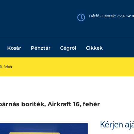
Hétfő - Péntek: 7:20- 14:
Kosár
Pénztár
Cégről
Cikkek
6, fehér
árnás boríték, Airkraft 16, fehér
Kérjen aj