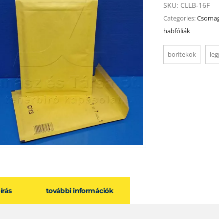
SKU:
CLLB-16F
Categories:
Csomag
habfóliák
boritekok
le
eírás
további információk