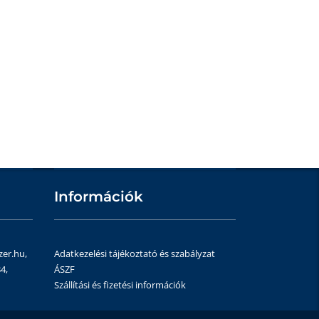
Információk
zer.hu,
Adatkezelési tájékoztató és szabályzat
4,
ÁSZF
Szállítási és fizetési információk