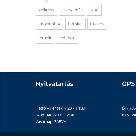
szekrény
szerszamfal
szott
tarolodoboz
tartokar
tasakok
tomlok
vedohalo
Nyitvatartás
GPS
Hétfő – Péntek: 7:20 – 14:30
É47.73
Szombat: 8:00 – 12:00
K18.72
Vasárnap: ZÁRVA