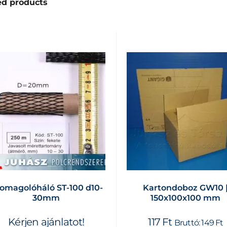
ed products
omagolóháló ST-100 d10-
Kartondoboz GW10 
30mm
150x100x100 mm
Kérjen ajánlatot!
117
Ft
Bruttó:
149
Ft