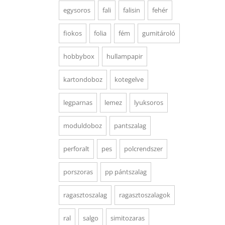
egysoros
fali
falisin
fehér
fiokos
folia
fém
gumitároló
hobbybox
hullampapir
kartondoboz
kotegelve
legparnas
lemez
lyuksoros
moduldoboz
pantszalag
perforalt
pes
polcrendszer
porszoras
pp pántszalag
ragasztoszalag
ragasztoszalagok
ral
salgo
simitozaras