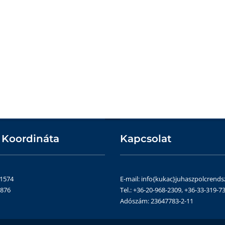
 Koordináta
Kapcsolat
51574
E-mail: info{kukac}juhaszpolcrends
4876
Tel.: +36-20-968-2309, +36-33-319-73
Adószám: 23647783-2-11