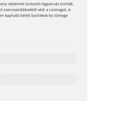
ony védelmet biztosító légpárnás boríték.
lső szennyeződésektől védi a csomagot. A
en kapható bélelt borítékok kis tömege