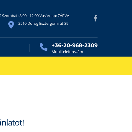
30 Szombat: 8:00 - 12:00 Vasárnap: ZÁRVA
2510 Dorog Esztergomi út 39.
+36-20-968-2309
Mobiltelefonszám
ánlatot!