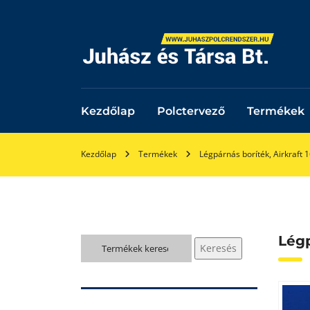
Kezdőlap
Polctervező
Termékek
Kezdőlap
Termékek
Légpárnás boríték, Airkraft 1
Légp
Keresés
Keresés
a
következőre: