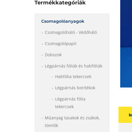
Termékkategóriák
Csomagolóanyagok
Csomagolóháló - Védőháló
Csomagolópapír
Dobozok
Légpárnás fóliák és habfóliák
Habfólia tekercsek
Légpárnás borítékok
Légpárnás fólia
tekercsek
l
Műanyag tasakok és zsákok,
tömlők