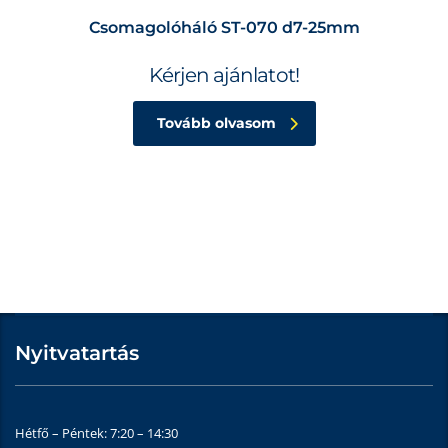
Csomagolóháló ST-070 d7-25mm
Kérjen ajánlatot!
Tovább olvasom
Nyitvatartás
Hétfő – Péntek: 7:20 – 14:30