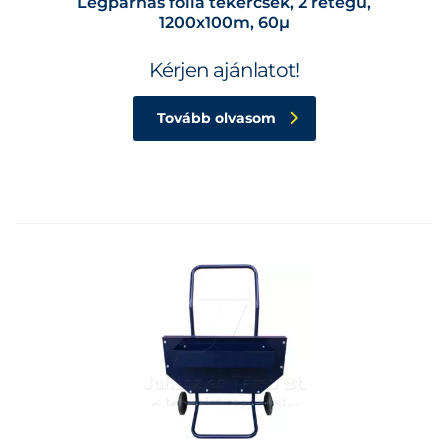
Légpárnás fólia tekercsek, 2 rétegű,
1200x100m, 60µ
Kérjen ajánlatot!
Tovább olvasom