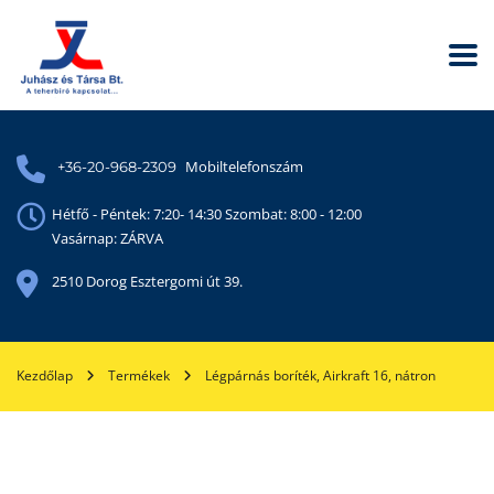
Mobiltelefonszám
+36-20-968-2309
Hétfő - Péntek: 7:20- 14:30 Szombat: 8:00 - 12:00
Vasárnap: ZÁRVA
2510 Dorog Esztergomi út 39.
Kezdőlap
Termékek
Légpárnás boríték, Airkraft 16, nátron