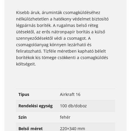
Kisebb áruk, áruminták csomagküldéséhez
nélkülözhetetlen a hatékony védelmet biztosító
légpárnás boríték. A rugalmas belső réteg
ütésektől, az erős nátronpapír borítás a külső
szennyeződésektől védi a csomagot. A
csomagolóanyag könnyen lezárható és
feliratozható. Tízféle méretben kapható bélelt
borítékok kis tömege csökkenti a csomagküldés
költségeit.
Típus
Airkraft 16
Rendelési egység
100 db/doboz
Szín
fehér
Belső méret
220×340 mm