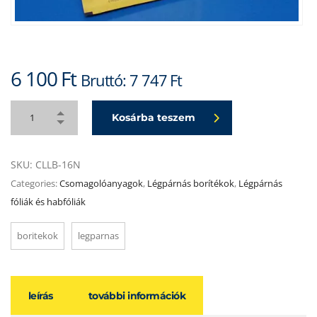
6 100
Ft
Bruttó:
7 747
Ft
Kosárba teszem
SKU:
CLLB-16N
Categories:
Csomagolóanyagok
,
Légpárnás borítékok
,
Légpárnás
fóliák és habfóliák
boritekok
legparnas
leírás
további információk