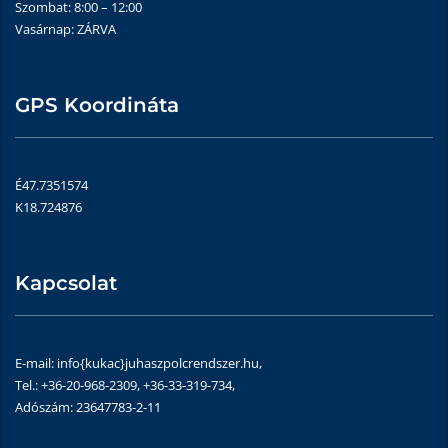
Szombat: 8:00 – 12:00
Vasárnap: ZÁRVA
GPS Koordináta
É47.7351574
K18.724876
Kapcsolat
E-mail: info{kukac}juhaszpolcrendszer.hu,
Tel.: +36-20-968-2309, +36-33-319-734,
Adószám: 23647783-2-11