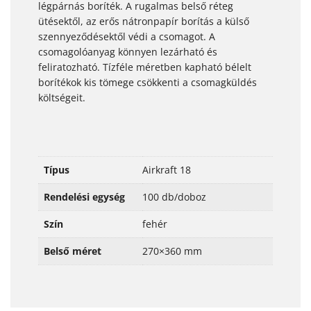
légpárnás boríték. A rugalmas belső réteg
ütésektől, az erős nátronpapír borítás a külső
szennyeződésektől védi a csomagot. A
csomagolóanyag könnyen lezárható és
feliratozható. Tízféle méretben kapható bélelt
borítékok kis tömege csökkenti a csomagküldés
költségeit.
Típus
Airkraft 18
Rendelési egység
100 db/doboz
Szín
fehér
Belső méret
270×360 mm