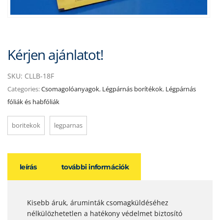
Kérjen ajánlatot!
SKU:
CLLB-18F
Categories:
Csomagolóanyagok
,
Légpárnás borítékok
,
Légpárnás
fóliák és habfóliák
boritekok
legparnas
leírás
további információk
Kisebb áruk, áruminták csomagküldéséhez
nélkülözhetetlen a hatékony védelmet biztosító