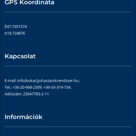
GPS Koordináta
É47.7351574
K18.724876
Kapcsolat
E-mail: info{kukac}juhaszpolcrendszer.hu,
Tel.: +36-20-968-2309, +36-33-319-734,
Adószám: 23647783-2-11
Információk