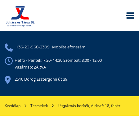
Mobiltelefonszám
+36-20-968-2309
Hétfő - Péntek: 7:20- 14:30 Szombat: 8:00 - 12:00
Vasárnap: ZÁRVA
2510 Dorog Esztergomi út 39.
Kezdőlap
Termékek
Légpárnás boríték, Airkraft 18, fehér