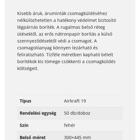
Kisebb áruk, áruminták csomagküldéséhez
nélkülözhetetlen a hatékony védelmet biztosító
légpárnás boríték. A rugalmas belső réteg
ütésektől, az erős nátronpapír borítás a külső
szennyeződésektől védi a csomagot. A
csomagolóanyag könnyen lezárható és
feliratozható. Tízféle méretben kapható bélelt
borítékok kis tömege csökkenti a csomagküldés
költségeit.
Típus
Airkraft 19
Rendelési egység
50 db/doboz
Szín
fehér
Belső méret
300×445 mm