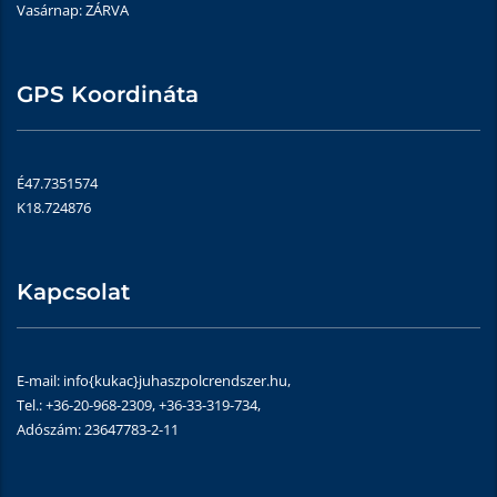
Vasárnap: ZÁRVA
GPS Koordináta
É47.7351574
K18.724876
Kapcsolat
E-mail: info{kukac}juhaszpolcrendszer.hu,
Tel.: +36-20-968-2309, +36-33-319-734,
Adószám: 23647783-2-11