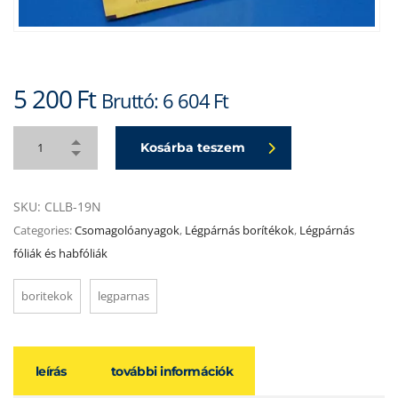
5 200
Ft
Bruttó:
6 604
Ft
Kosárba teszem
SKU:
CLLB-19N
Categories:
Csomagolóanyagok
,
Légpárnás borítékok
,
Légpárnás
fóliák és habfóliák
boritekok
legparnas
leírás
további információk