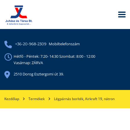
Mobiltelefonszám
+36-20-968-2309
Hétfő - Péntek: 7:20- 14:30 Szombat: 8:00 - 12:00
Vasárnap: ZÁRVA
2510 Dorog Esztergomi út 39.
Kezdőlap
Termékek
Légpárnás boríték, Airkraft 19, nátron