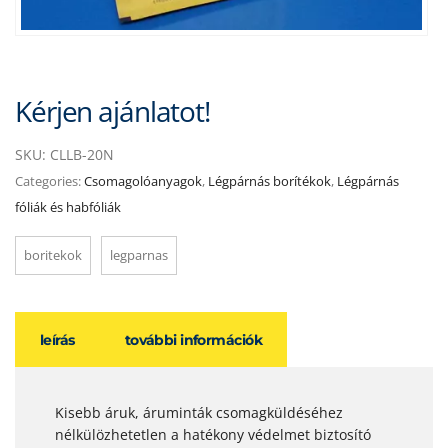
Kérjen ajánlatot!
SKU:
CLLB-20N
Categories:
Csomagolóanyagok
,
Légpárnás borítékok
,
Légpárnás
fóliák és habfóliák
boritekok
legparnas
leírás
további információk
Kisebb áruk, áruminták csomagküldéséhez
nélkülözhetetlen a hatékony védelmet biztosító