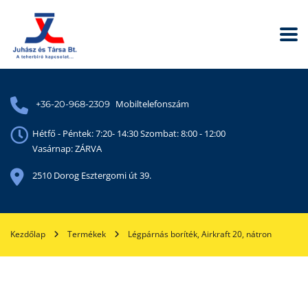
Mobiltelefonszám
+36-20-968-2309
Hétfő - Péntek: 7:20- 14:30 Szombat: 8:00 - 12:00
Vasárnap: ZÁRVA
2510 Dorog Esztergomi út 39.
Kezdőlap
Termékek
Légpárnás boríték, Airkraft 20, nátron