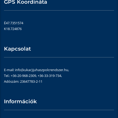
GPS Koordináta
É47.7351574
K18.724876
Kapcsolat
E-mail: info{kukac}juhaszpolcrendszer.hu,
Tel.: +36-20-968-2309, +36-33-319-734,
Adószám: 23647783-2-11
Információk