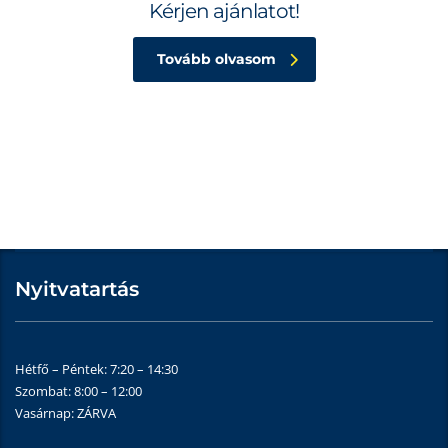
Kérjen ajánlatot!
Tovább olvasom
Nyitvatartás
Hétfő – Péntek: 7:20 – 14:30
Szombat: 8:00 – 12:00
Vasárnap: ZÁRVA