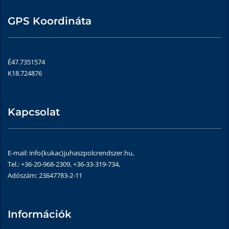
GPS Koordináta
É47.7351574
K18.724876
Kapcsolat
E-mail: info{kukac}juhaszpolcrendszer.hu,
Tel.: +36-20-968-2309, +36-33-319-734,
Adószám: 23647783-2-11
Információk