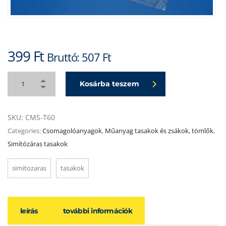
399
Ft
Bruttó:
507
Ft
Kosárba teszem
SKU:
CMS-T60
Categories:
Csomagolóanyagok
,
Műanyag tasakok és zsákok, tömlők
,
Simítózáras tasakok
simitozaras
tasakok
leírás
további információk