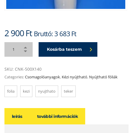
2 900
Ft
Bruttó:
3 683
Ft
Kosárba teszem
SKU:
CNK-500X140
Categories:
Csomagolóanyagok
,
Kézi nyújtható
,
Nyújtható fóliák
folia
kezi
nyujthato
teker
leírás
további információk