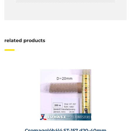
related products
Csomagolóháló ST-157 d20-40mm