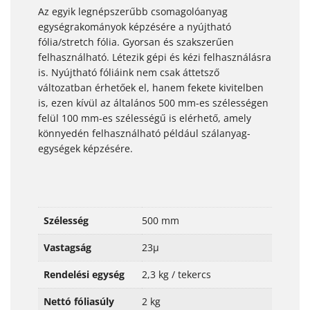
Az egyik legnépszerűbb csomagolóanyag
egységrakományok képzésére a nyújtható
fólia/stretch fólia. Gyorsan és szakszerűen
felhasználható. Létezik gépi és kézi felhasználásra
is. Nyújtható fóliáink nem csak áttetsző
változatban érhetőek el, hanem fekete kivitelben
is, ezen kívül az általános 500 mm-es szélességen
felül 100 mm-es szélességű is elérhető, amely
könnyedén felhasználható például szálanyag-
egységek képzésére.
Szélesség
500 mm
Vastagság
23μ
Rendelési egység
2,3 kg / tekercs
Nettó fóliasúly
2 kg