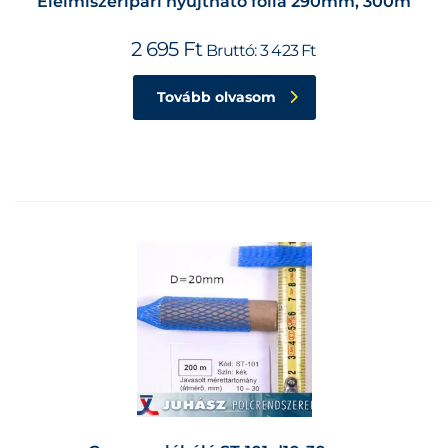
Élelmiszeripari nyújtható fólia 290mm, 300m
2 695
Ft
Bruttó:
3 423
Ft
Tovább olvasom