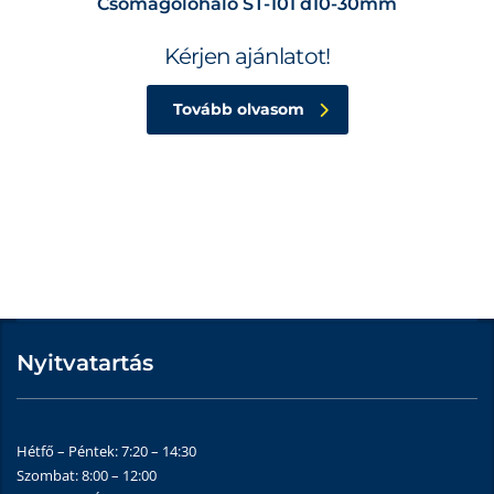
Csomagolóháló ST-101 d10-30mm
Kérjen ajánlatot!
Tovább olvasom
Nyitvatartás
Hétfő – Péntek: 7:20 – 14:30
Szombat: 8:00 – 12:00