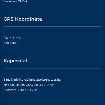
Vasárnap: ZÁRVA
GPS Koordináta
É47.7351574
K18.724876
Kapcsolat
E-mail: info{kukac}juhaszpolcrendszer.hu,
Tel.: +36-20-968-2309, +36-33-319-734,
Adószám: 23647783-2-11