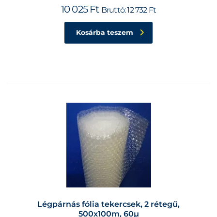
10 025
Ft
Bruttó:
12 732
Ft
Kosárba teszem
Légpárnás fólia tekercsek, 2 rétegű,
500x100m, 60µ