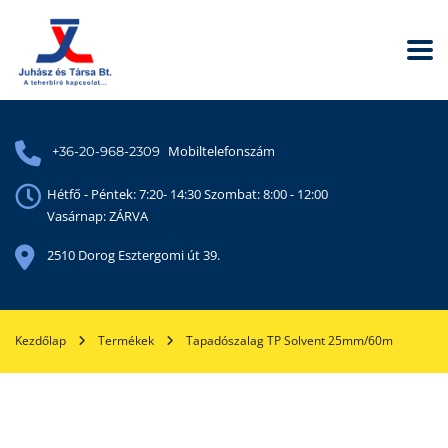
Mobiltelefonszám
+36-20-968-2309
Hétfő - Péntek: 7:20- 14:30 Szombat: 8:00 - 12:00
Vasárnap: ZÁRVA
2510 Dorog Esztergomi út 39.
Kezdőlap
Termékek
Tapadószalag TP Solvent 25mm/60m