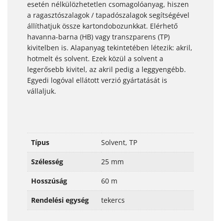
esetén nélkülözhetetlen csomagolóanyag, hiszen
a ragasztószalagok / tapadószalagok segítségével
állíthatjuk össze kartondobozunkkat. Elérhető
havanna-barna (HB) vagy transzparens (TP)
kivitelben is. Alapanyag tekintetében létezik: akril,
hotmelt és solvent. Ezek közül a solvent a
legerősebb kivitel, az akril pedig a leggyengébb.
Egyedi logóval ellátott verzió gyártatását is
vállaljuk.
Típus
Solvent, TP
Szélesség
25 mm
Hosszúság
60 m
Rendelési egység
tekercs