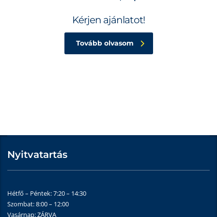
Kérjen ajánlatot!
Tovább olvasom
Nyitvatartás
Hétfő – Péntek: 7:20 – 14:30
Szombat: 8:00 – 12:00
Vasárnap: ZÁRVA