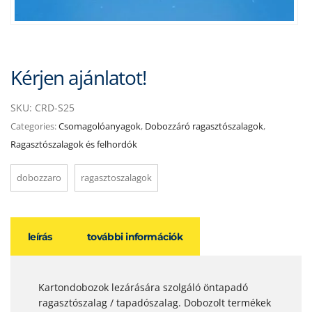
Kérjen ajánlatot!
SKU:
CRD-S25
Categories:
Csomagolóanyagok
,
Dobozzáró ragasztószalagok
,
Ragasztószalagok és felhordók
dobozzaro
ragasztoszalagok
leírás
további információk
Kartondobozok lezárására szolgáló öntapadó
ragasztószalag / tapadószalag. Dobozolt termékek