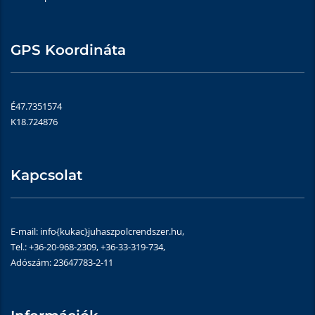
GPS Koordináta
É47.7351574
K18.724876
Kapcsolat
E-mail: info{kukac}juhaszpolcrendszer.hu,
Tel.: +36-20-968-2309, +36-33-319-734,
Adószám: 23647783-2-11