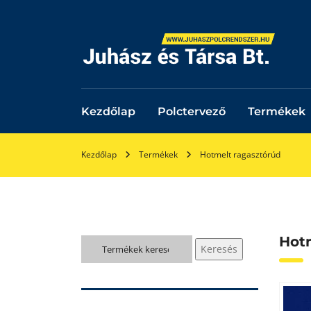
Kezdőlap
Polctervező
Termékek
Kezdőlap
Termékek
Hotmelt ragasztórúd
Hot
Keresés
Keresés
a
következőre: