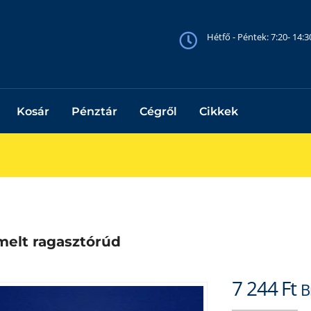
Hétfő - Péntek: 7:20- 14:
Kosár
Pénztár
Cégről
Cikkek
melt ragasztórúd
7 244
Ft
B