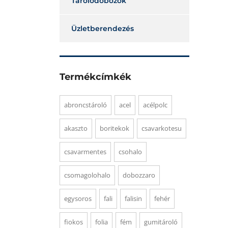
Tárolódobozok
Üzletberendezés
Termékcímkék
abroncstároló
acel
acélpolc
akaszto
boritekok
csavarkotesu
csavarmentes
csohalo
csomagolohalo
dobozzaro
egysoros
fali
falisin
fehér
fiokos
folia
fém
gumitároló