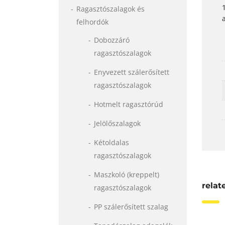
Ragasztószalagok és
felhordók
Dobozzáró
ragasztószalagok
Enyvezett szálerősített
ragasztószalagok
Hotmelt ragasztórúd
Jelölőszalagok
Kétoldalas
ragasztószalagok
Maszkoló (kreppelt)
relat
ragasztószalagok
PP szálerősített szalag