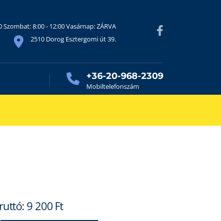
30 Szombat: 8:00 - 12:00 Vasárnap: ZÁRVA
2510 Dorog Esztergomi út 39.
+36-20-968-2309
Mobiltelefonszám
ruttó:
9 200
Ft