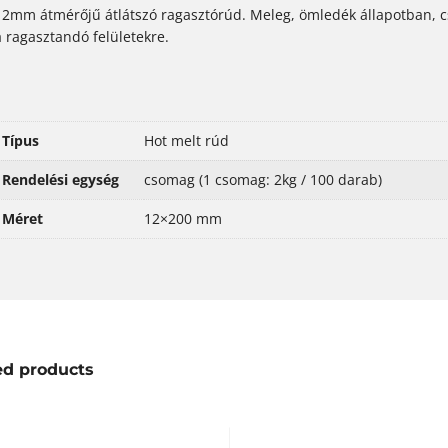
12mm átmérőjű átlátszó ragasztórúd. Meleg, ömledék állapotban, 
a ragasztandó felületekre.
Típus
Hot melt rúd
Rendelési egység
csomag (1 csomag: 2kg / 100 darab)
Méret
12×200 mm
ed products