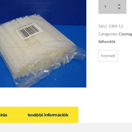
SKU:
CRH-12
Categories:
Csomag
felhordók
hotmelt
eírás
további információk