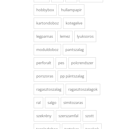
hobbybox
hullampapir
kartondoboz
kotegelve
legparnas
lemez
lyuksoros
moduldoboz
pantszalag
perforalt
pes
polcrendszer
porszoras
pp pántszalag
ragasztoszalag
ragasztoszalagok
ral
salgo
simitozaras
szekrény
szerszamfal
szott