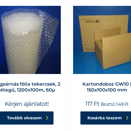
gpárnás fólia tekercsek, 2
Kartondoboz GW10 
rétegű, 1200x100m, 60µ
150x100x100 mm
Kérjen ajánlatot!
117
Ft
Bruttó:
149
Ft
Tovább olvasom
Kosárba teszem