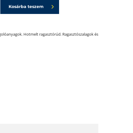
Kosárba teszem
olóanyagok
,
Hotmelt ragasztórúd
,
Ragasztószalagok és