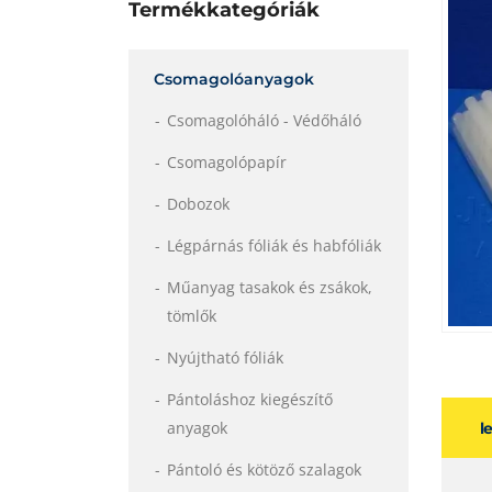
Termékkategóriák
Csomagolóanyagok
Csomagolóháló - Védőháló
Csomagolópapír
Dobozok
Légpárnás fóliák és habfóliák
Műanyag tasakok és zsákok,
tömlők
Nyújtható fóliák
Pántoláshoz kiegészítő
anyagok
l
Pántoló és kötöző szalagok