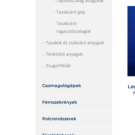
Tapadószalag adagolók
Tasakzáró gép
Tasakzáró
ragasztószalagok
Tasakok és zsákzáró anyagok
Térkitöltő anyagok
Zsugorfóliák
Csomagológépek
Lé
Fémszekrények
Polcrendszerek