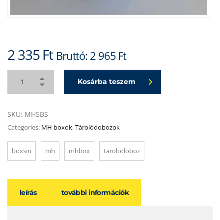
2 335
Ft
Bruttó:
2 965
Ft
Kosárba teszem
SKU:
MH5BS
Categories:
MH boxok
,
Tárolódobozok
boxsin
mh
mhbox
tarolodoboz
leírás
további információk