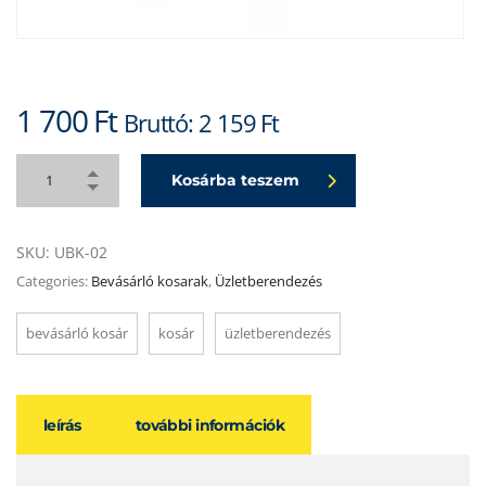
1 700
Ft
Bruttó:
2 159
Ft
Kosárba teszem
SKU:
UBK-02
Categories:
Bevásárló kosarak
,
Üzletberendezés
bevásárló kosár
kosár
üzletberendezés
leírás
további információk