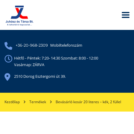
Mobiltelefonszám
+36-20-968-2309
Hétfő - Péntek: 7:20- 14:30 Szombat: 8:00 - 12:00
Vasárnap: ZÁRVA
2510 Dorog Esztergomi út 39.
Kezdőlap
Termékek
Bevásárló kosár 20 literes – kék, 2 füllel