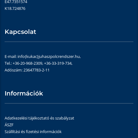
É47.7351574
K18.724876
Kapcsolat
E-mail: info{kukac}juhaszpolcrendszer.hu,
Tel.: +36-20-968-2309, +36-33-319-734,
Adószám: 23647783-2-11
Információk
Adatkezelési tájékoztató és szabályzat
ÁSZF
Szállítási és fizetési információk