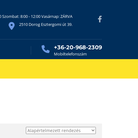
30 Szombat: 8:00 - 12:00 Vasárnap: ZÁRVA
2510 Dorog Esztergomi út 39.
+36-20-968-2309
Mobiltelefonszám