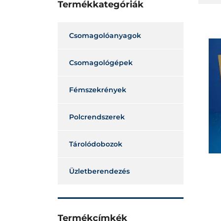
Termékkategóriák
Csomagolóanyagok
Csomagológépek
Fémszekrények
Polcrendszerek
Tárolódobozok
Üzletberendezés
Termékcímkék