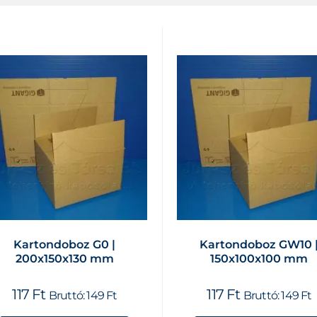
Kartondoboz G0 |
Kartondoboz GW10 
200x150x130 mm
150x100x100 mm
117
Ft
117
Ft
Bruttó:
149
Ft
Bruttó:
149
Ft