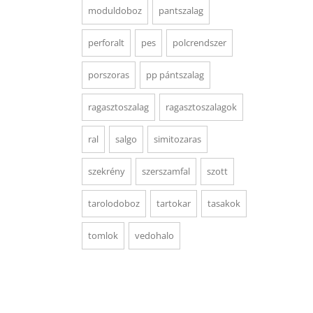
moduldoboz
pantszalag
perforalt
pes
polcrendszer
porszoras
pp pántszalag
ragasztoszalag
ragasztoszalagok
ral
salgo
simitozaras
szekrény
szerszamfal
szott
tarolodoboz
tartokar
tasakok
tomlok
vedohalo