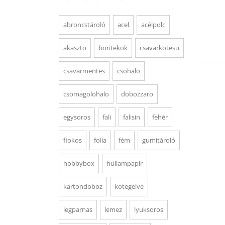
abroncstároló
acel
acélpolc
akaszto
boritekok
csavarkotesu
csavarmentes
csohalo
csomagolohalo
dobozzaro
egysoros
fali
falisin
fehér
fiokos
folia
fém
gumitároló
hobbybox
hullampapir
kartondoboz
kotegelve
legparnas
lemez
lyuksoros