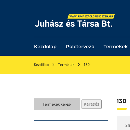
Kezdőlap
Polctervező
Termékek
Kezdőlap
Termékek
130
130
Keresés
Keresés
a
következőre:
Sh