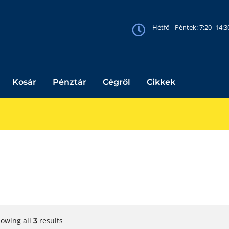
Hétfő - Péntek: 7:20- 14:
Kosár
Pénztár
Cégről
Cikkek
owing all
results
3