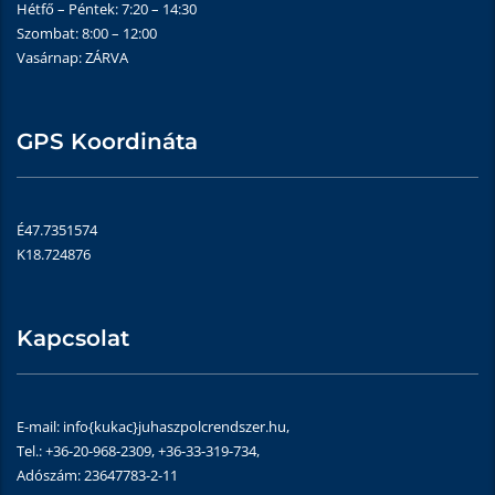
Hétfő – Péntek: 7:20 – 14:30
Szombat: 8:00 – 12:00
Vasárnap: ZÁRVA
GPS Koordináta
É47.7351574
K18.724876
Kapcsolat
E-mail: info{kukac}juhaszpolcrendszer.hu,
Tel.: +36-20-968-2309, +36-33-319-734,
Adószám: 23647783-2-11