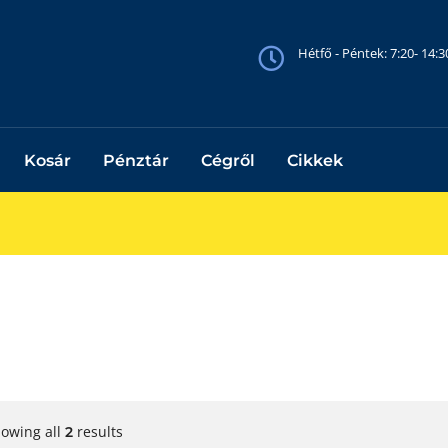
Hétfő - Péntek: 7:20- 14:
Kosár
Pénztár
Cégről
Cikkek
owing all
results
2