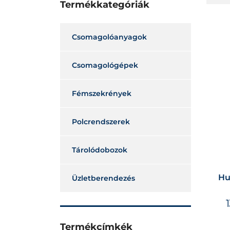
Termékkategóriák
Csomagolóanyagok
Csomagológépek
Fémszekrények
Polcrendszerek
Tárolódobozok
Hu
Üzletberendezés
Termékcímkék