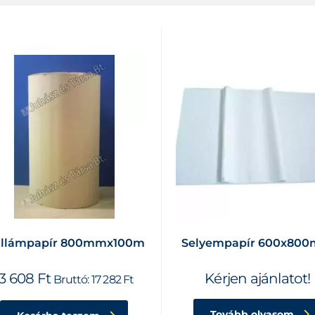
llámpapír 800mmx100m
Selyempapír 600x80
13 608
Ft
Kérjen ajánlatot!
Bruttó:
17 282
Ft
Tovább olvasom