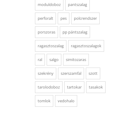
moduldoboz
pantszalag
perforalt
pes
polcrendszer
porszoras
pp pántszalag
ragasztoszalag
ragasztoszalagok
ral
salgo
simitozaras
szekrény
szerszamfal
szott
tarolodoboz
tartokar
tasakok
tomlok
vedohalo