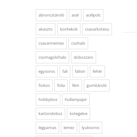
abroncstároló
acel
acélpolc
akaszto
boritekok
csavarkotesu
csavarmentes
csohalo
csomagolohalo
dobozzaro
egysoros
fali
falisin
fehér
fiokos
folia
fém
gumitároló
hobbybox
hullampapir
kartondoboz
kotegelve
legparnas
lemez
lyuksoros