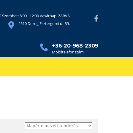
30 Szombat: 8:00 - 12:00 Vasárnap: ZÁRVA
2510 Dorog Esztergomi út 39.
+36-20-968-2309
Mobiltelefonszám