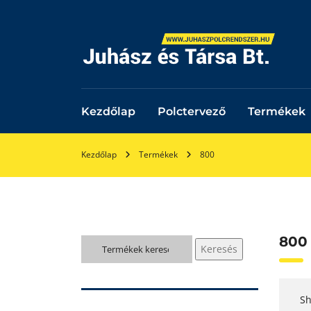
Kezdőlap
Polctervező
Termékek
Kezdőlap
Termékek
800
800
Keresés
Keresés
a
következőre:
Sh