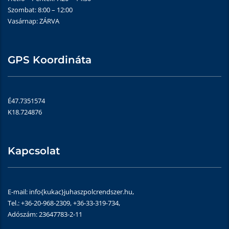
Szombat: 8:00 – 12:00
Vasárnap: ZÁRVA
GPS Koordináta
É47.7351574
K18.724876
Kapcsolat
E-mail: info{kukac}juhaszpolcrendszer.hu,
Tel.: +36-20-968-2309, +36-33-319-734,
Adószám: 23647783-2-11