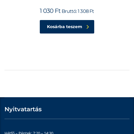
1 030
Ft
Bruttó:
1 308
Ft
Kosárba teszem
Nyitvatartás
Hétfő – Péntek: 7:20 – 14:30