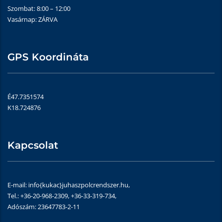
Szombat: 8:00 – 12:00
Vasárnap: ZÁRVA
GPS Koordináta
É47.7351574
K18.724876
Kapcsolat
E-mail: info{kukac}juhaszpolcrendszer.hu,
Tel.: +36-20-968-2309, +36-33-319-734,
Adószám: 23647783-2-11