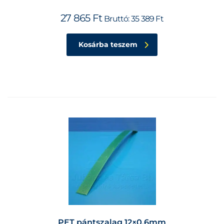
27 865
Ft
Bruttó:
35 389
Ft
Kosárba teszem
PET pántszalag 12×0,6mm