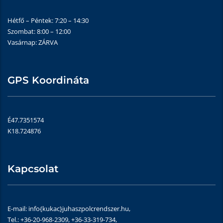
Hétfő – Péntek: 7:20 – 14:30
Szombat: 8:00 – 12:00
Vasárnap: ZÁRVA
GPS Koordináta
É47.7351574
K18.724876
Kapcsolat
E-mail: info{kukac}juhaszpolcrendszer.hu,
Tel.: +36-20-968-2309, +36-33-319-734,