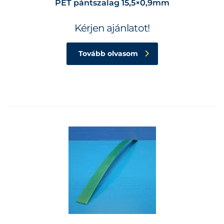
PET pántszalag 15,5×0,9mm
Kérjen ajánlatot!
Tovább olvasom