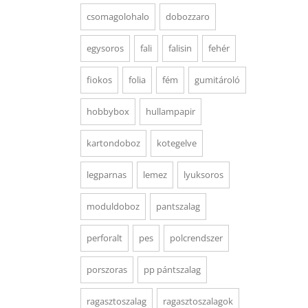
csomagolohalo
dobozzaro
egysoros
fali
falisin
fehér
fiokos
folia
fém
gumitároló
hobbybox
hullampapir
kartondoboz
kotegelve
legparnas
lemez
lyuksoros
moduldoboz
pantszalag
perforalt
pes
polcrendszer
porszoras
pp pántszalag
ragasztoszalag
ragasztoszalagok