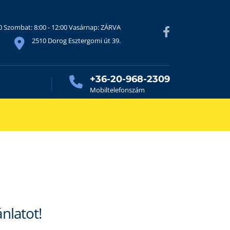
30 Szombat: 8:00 - 12:00 Vasárnap: ZÁRVA
2510 Dorog Esztergomi út 39.
+36-20-968-2309
Mobiltelefonszám
ánlatot!