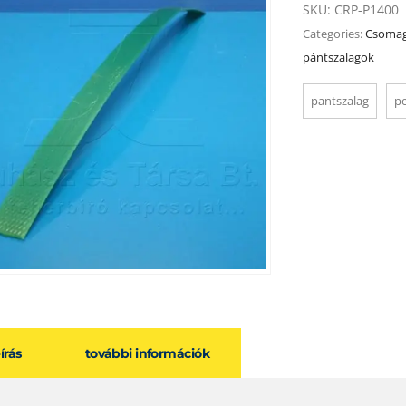
SKU:
CRP-P1400
Categories:
Csomag
pántszalagok
pantszalag
p
eírás
további információk