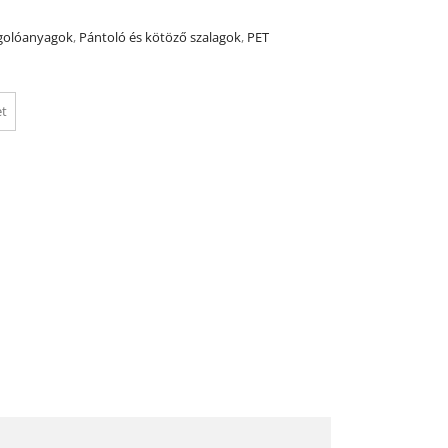
olóanyagok
,
Pántoló és kötöző szalagok
,
PET
et