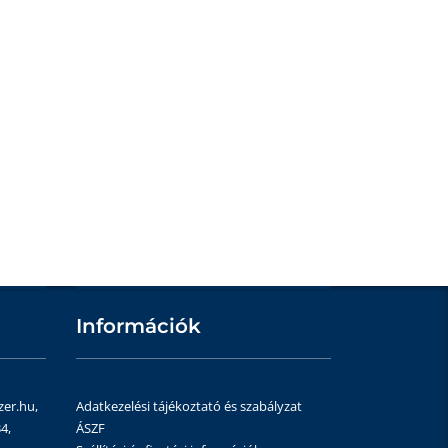
Információk
zer.hu,
Adatkezelési tájékoztató és szabályzat
4,
ÁSZF