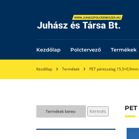
Kezdőlap
Polctervező
Termékek
Kezdőlap
Termékek
PET pántszalag 15,5×0,9mm
PET
Keresés
Keresés
a
következőre: