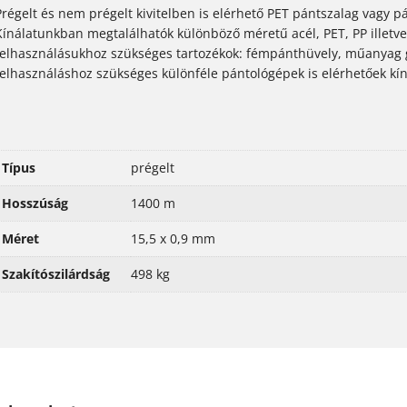
Prégelt és nem prégelt kivitelben is elérhető PET pántszalag vagy pá
Kínálatunkban megtalálhatók különböző méretű acél, PET, PP illetve
felhasználásukhoz szükséges tartozékok: fémpánthüvely, műanyag g
felhasználáshoz szükséges különféle pántológépek is elérhetőek kí
Típus
prégelt
Hosszúság
1400 m
Méret
15,5 x 0,9 mm
Szakítószilárdság
498 kg