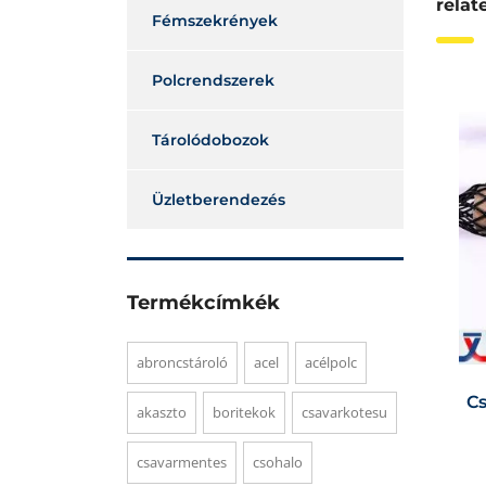
relat
Fémszekrények
Polcrendszerek
Tárolódobozok
Üzletberendezés
Termékcímkék
abroncstároló
acel
acélpolc
C
akaszto
boritekok
csavarkotesu
csavarmentes
csohalo