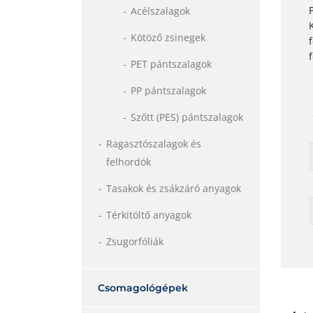
Acélszalagok
Kötöző zsinegek
PET pántszalagok
PP pántszalagok
Szőtt (PES) pántszalagok
Ragasztószalagok és
felhordók
Tasakok és zsákzáró anyagok
Térkitöltő anyagok
Zsugorfóliák
Csomagológépek