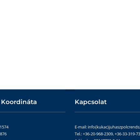
 Koordináta
Kapcsolat
51574
E-mail: info{kukac}juhaszpolcrends
4876
Tel.: +36-20-968-2309, +36-33-319-73