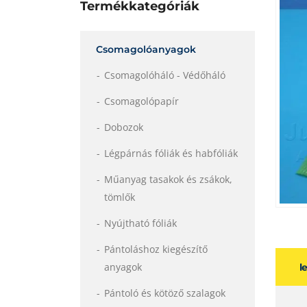
Termékkategóriák
Csomagolóanyagok
Csomagolóháló - Védőháló
Csomagolópapír
Dobozok
Légpárnás fóliák és habfóliák
Műanyag tasakok és zsákok,
tömlők
Nyújtható fóliák
Pántoláshoz kiegészítő
anyagok
l
Pántoló és kötöző szalagok