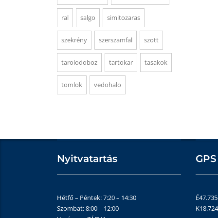
ral
salgo
simitozaras
szekrény
szerszamfal
szott
tarolodoboz
tartokar
tasakok
tomlok
vedohalo
Nyitvatartás
GPS
Hétfő – Péntek: 7:20 – 14:30
É47.73
Szombat: 8:00 – 12:00
K18.72