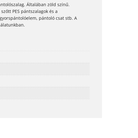
ntolószalag. Általában zöld színű.
 szőtt PES pántszalagok és a
yorspántolóelem, pántoló csat stb. A
nálatunkban.