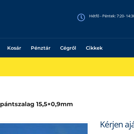
Hétfő - Péntek: 7:20- 14:
Kosár
Pénztár
Cégről
Cikkek
 pántszalag 15,5×0,9mm
Kérjen aj