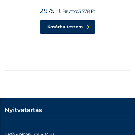
2 975
Ft
Bruttó:
3 778
Ft
Kosárba teszem
Nyitvatartás
Hétfő – Péntek: 7:20 – 14:30