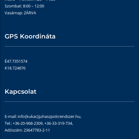
Szombat: 8:00 – 12:00
Vasárnap: ZÁRVA
GPS Koordináta
É47.7351574
K18.724876
Kapcsolat
E-mail: info{kukac}juhaszpolcrendszer.hu,
Tel.: +36-20-968-2309, +36-33-319-734,
Adószám: 23647783-2-11