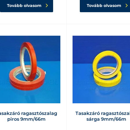
Tovább olvasom
Tovább olvasom
asakzáró ragasztószalag
Tasakzáró ragasztósza
piros 9mm/66m
sárga 9mm/66m