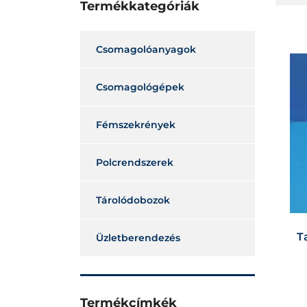
Termékkategóriák
Csomagolóanyagok
Csomagológépek
Fémszekrények
Polcrendszerek
Tárolódobozok
T
Üzletberendezés
Termékcímkék