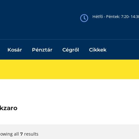
Hétfő - Péntek: 7:20- 14:
Kosár
Pénztár
Cégről
Cikkek
kzaro
owing all
results
7