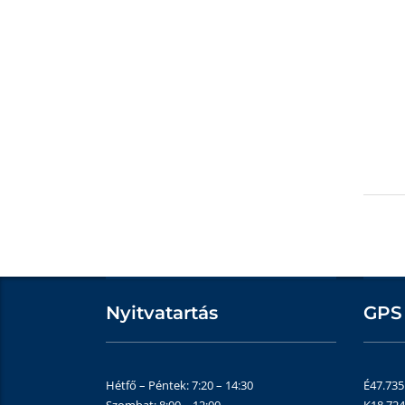
Nyitvatartás
GPS
Hétfő – Péntek: 7:20 – 14:30
É47.73