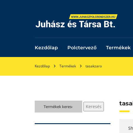
Kezdőlap
Polctervező
Termékek
Kezdőlap
Termékek
tasakzaro
tasa
Keresés
Keresés
a
következőre:
Sh