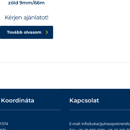
zöld 9mm/66m
Kérjen ajánlatot!
Tovább olvasom
 Koordináta
Kapcsolat
51574
E-mail: info{kukac}juhaszpolcrends