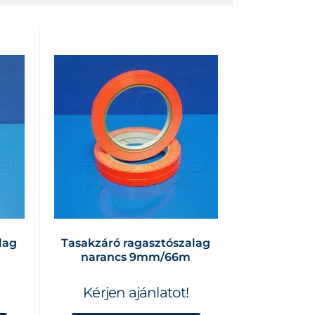
lag
Tasakzáró ragasztószalag
narancs 9mm/66m
Kérjen ajánlatot!