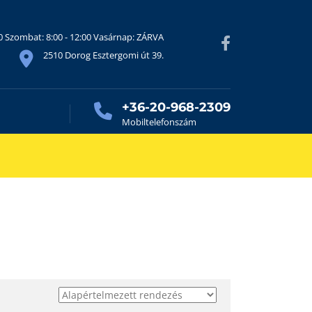
30 Szombat: 8:00 - 12:00 Vasárnap: ZÁRVA
2510 Dorog Esztergomi út 39.
+36-20-968-2309
Mobiltelefonszám