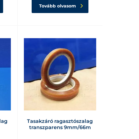
Tovább olvasom
lag
Tasakzáró ragasztószalag
transzparens 9mm/66m