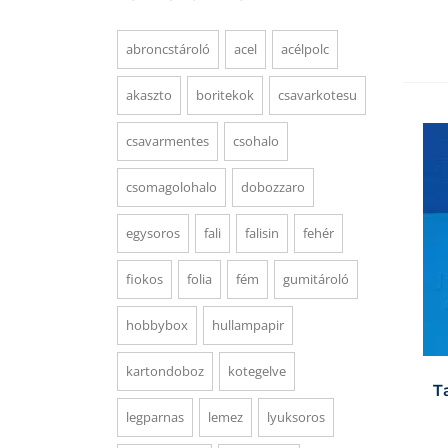
abroncstároló
acel
acélpolc
akaszto
boritekok
csavarkotesu
csavarmentes
csohalo
csomagolohalo
dobozzaro
egysoros
fali
falisin
fehér
fiokos
folia
fém
gumitároló
hobbybox
hullampapir
kartondoboz
kotegelve
T
legparnas
lemez
lyuksoros