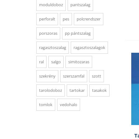
moduldoboz
pantszalag
perforalt
pes
polcrendszer
porszoras
pp pántszalag
ragasztoszalag
ragasztoszalagok
ral
salgo
simitozaras
szekrény
szerszamfal
szott
tarolodoboz
tartokar
tasakok
tomlok
vedohalo
T