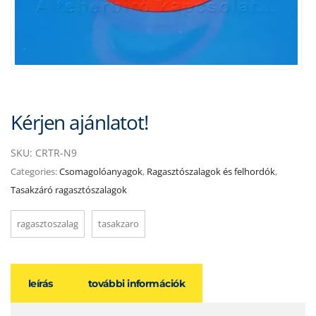
Kérjen ajánlatot!
SKU:
CRTR-N9
Categories:
Csomagolóanyagok
,
Ragasztószalagok és felhordók
,
Tasakzáró ragasztószalagok
ragasztoszalag
tasakzaro
leírás
további információk