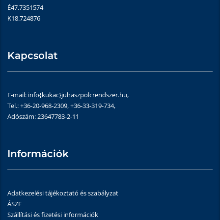
É47.7351574
K18.724876
Kapcsolat
E-mail: info{kukac}juhaszpolcrendszer.hu,
Tel.: +36-20-968-2309, +36-33-319-734,
Adószám: 23647783-2-11
Információk
Adatkezelési tájékoztató és szabályzat
ÁSZF
Szállítási és fizetési információk