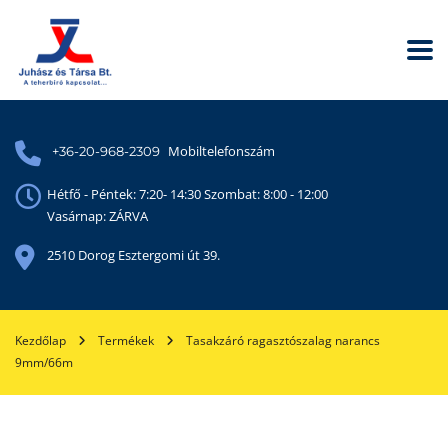
Mobiltelefonszám
+36-20-968-2309
Hétfő - Péntek: 7:20- 14:30 Szombat: 8:00 - 12:00
Vasárnap: ZÁRVA
2510 Dorog Esztergomi út 39.
Kezdőlap
Termékek
Tasakzáró ragasztószalag narancs
9mm/66m