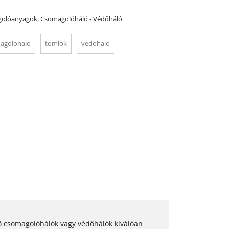
olóanyagok
,
Csomagolóháló - Védőháló
agolohalo
tomlok
vedohalo
ő csomagolóhálók vagy védőhálók kiválóan