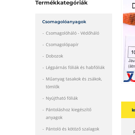
Termékkategóriák
Csomagolóanyagok
Csomagolóháló - Védőháló
Csomagolópapír
Dobozok
Légpárnás fóliák és habfóliák
Műanyag tasakok és zsákok,
tömlők
Nyújtható fóliák
Pántoláshoz kiegészítő
l
anyagok
Pántoló és kötöző szalagok