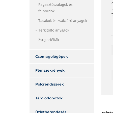
Ragasztószalagok és
felhordók
Tasakok és zsákzáró anyagok
Térkitöltő anyagok
Zsugorfóliák
Csomagológépek
Fémszekrények
Polcrendszerek
Tárolódobozok
Üzletberendezés
relat