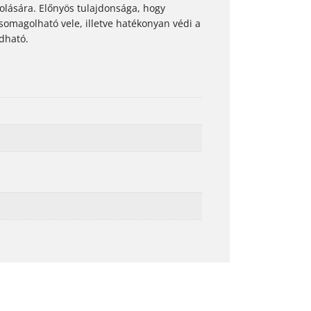
lására. Előnyös tulajdonsága, hogy
somagolható vele, illetve hatékonyan védi a
ldható.