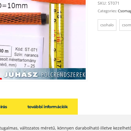
SKU:
ST071
Categories:
Csomag
csohalo
csom
eírás
további információk
Rugalmas, változatos méretű, könnyen darabolható illetve kezelhet