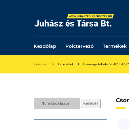
Kezdőlap
Polctervező
Termékek
Kezdőlap
Termékek
Csomagolóháló ST-071 d7-
Cso
Keresés
Keresés
a
következőre: