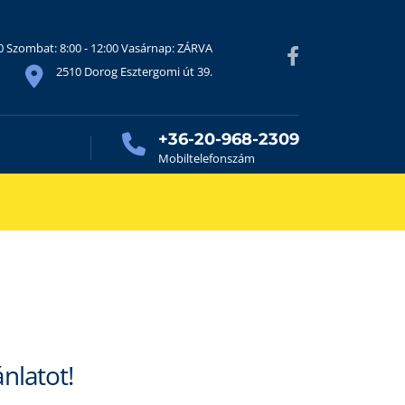
30 Szombat: 8:00 - 12:00 Vasárnap: ZÁRVA
2510 Dorog Esztergomi út 39.
+36-20-968-2309
Mobiltelefonszám
ánlatot!