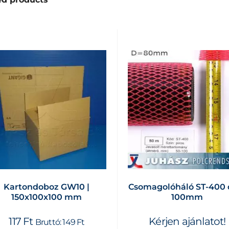
Kartondoboz GW10 |
Csomagolóháló ST-400 
150x100x100 mm
100mm
117
Ft
Kérjen ajánlatot!
Bruttó:
149
Ft