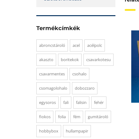
Termékcímkék
abroncstároló
acel
acélpolc
akaszto
boritekok
csavarkotesu
csavarmentes
csohalo
csomagolohalo
dobozzaro
egysoros
fali
falisin
fehér
fiokos
folia
fém
gumitároló
hobbybox
hullampapir