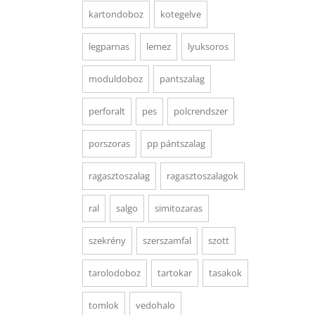
kartondoboz
kotegelve
legparnas
lemez
lyuksoros
moduldoboz
pantszalag
perforalt
pes
polcrendszer
porszoras
pp pántszalag
ragasztoszalag
ragasztoszalagok
ral
salgo
simitozaras
szekrény
szerszamfal
szott
tarolodoboz
tartokar
tasakok
tomlok
vedohalo