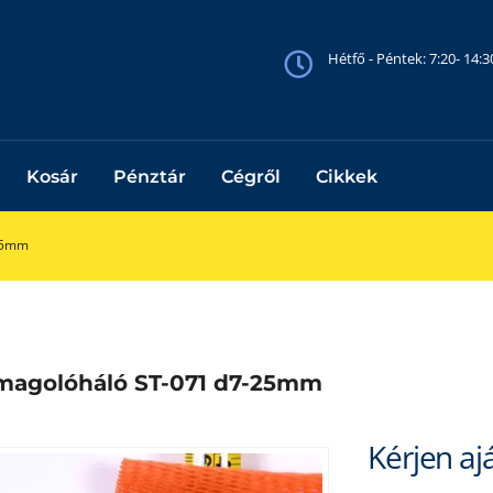
Hétfő - Péntek: 7:20- 14:
Kosár
Pénztár
Cégről
Cikkek
25mm
magolóháló ST-071 d7-25mm
Kérjen aj