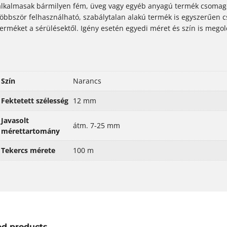
alkalmasak bármilyen fém, üveg vagy egyéb anyagú termék csomago
többször felhasználható, szabálytalan alakú termék is egyszerűen c
terméket a sérülésektől. Igény esetén egyedi méret és szín is mego
Szín
Narancs
Fektetett szélesség
12 mm
Javasolt
átm. 7-25 mm
mérettartomány
Tekercs mérete
100 m
ed products