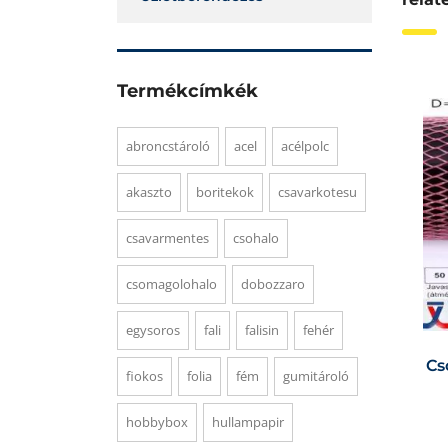
Termékcímkék
abroncstároló
acel
acélpolc
akaszto
boritekok
csavarkotesu
csavarmentes
csohalo
csomagolohalo
dobozzaro
egysoros
fali
falisin
fehér
Cs
fiokos
folia
fém
gumitároló
hobbybox
hullampapir