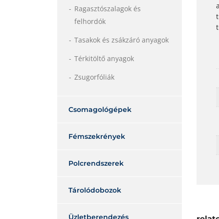
Ragasztószalagok és
felhordók
Tasakok és zsákzáró anyagok
Térkitöltő anyagok
Zsugorfóliák
Csomagológépek
Fémszekrények
Polcrendszerek
Tárolódobozok
Üzletberendezés
relat