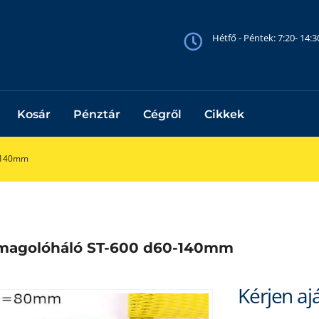
Hétfő - Péntek: 7:20- 14:
Kosár
Pénztár
Cégről
Cikkek
-140mm
magolóháló ST-600 d60-140mm
Kérjen aj