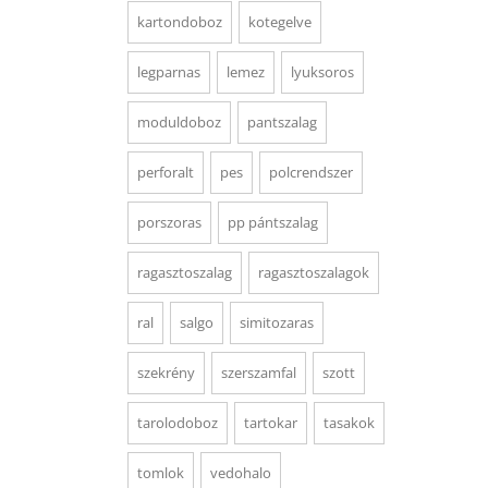
kartondoboz
kotegelve
legparnas
lemez
lyuksoros
moduldoboz
pantszalag
perforalt
pes
polcrendszer
porszoras
pp pántszalag
ragasztoszalag
ragasztoszalagok
ral
salgo
simitozaras
szekrény
szerszamfal
szott
tarolodoboz
tartokar
tasakok
tomlok
vedohalo