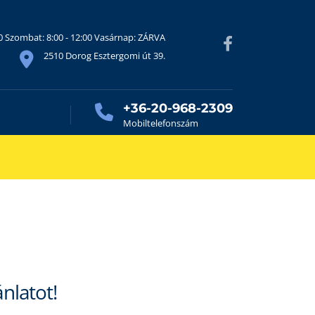
30 Szombat: 8:00 - 12:00 Vasárnap: ZÁRVA
2510 Dorog Esztergomi út 39.
+36-20-968-2309
Mobiltelefonszám
ánlatot!