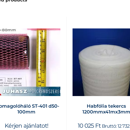
omagolóháló ST-401 d50-
Habfólia tekercs
100mm
1200mmx41mx3m
Kérjen ajánlatot!
10 025
Ft
Bruttó:
12 73