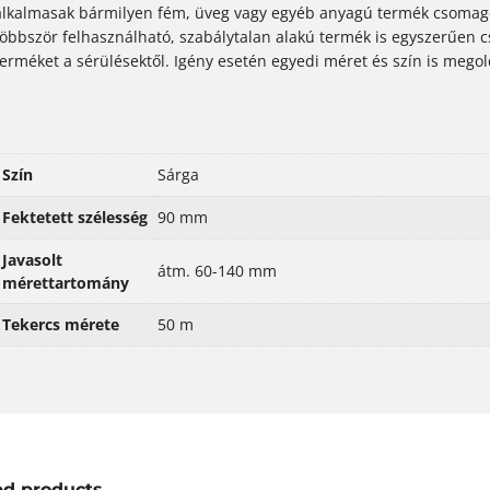
alkalmasak bármilyen fém, üveg vagy egyéb anyagú termék csomago
többször felhasználható, szabálytalan alakú termék is egyszerűen c
terméket a sérülésektől. Igény esetén egyedi méret és szín is mego
Szín
Sárga
Fektetett szélesség
90 mm
Javasolt
átm. 60-140 mm
mérettartomány
Tekercs mérete
50 m
ed products