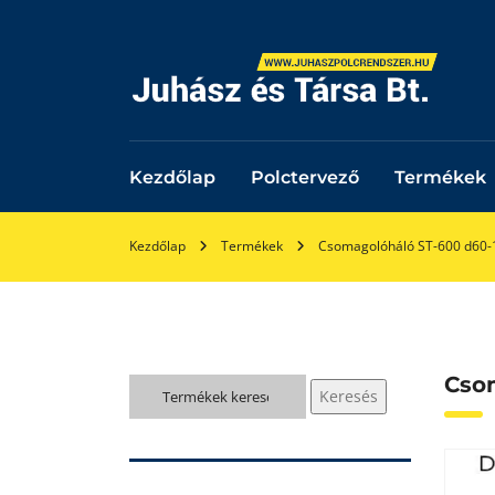
Kezdőlap
Polctervező
Termékek
Kezdőlap
Termékek
Csomagolóháló ST-600 d60
Cso
Keresés
Keresés
a
következőre: