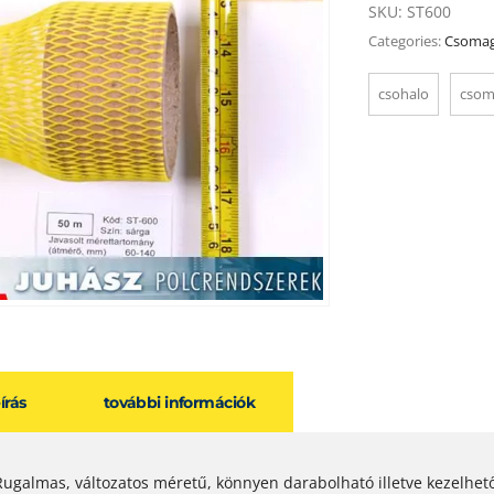
SKU:
ST600
Categories:
Csomag
csohalo
csom
eírás
további információk
Rugalmas, változatos méretű, könnyen darabolható illetve kezelhet