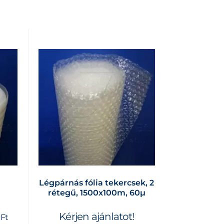
Légpárnás fólia tekercsek, 2
m
rétegű, 1500x100m, 60µ
Kérjen ajánlatot!
2
Ft