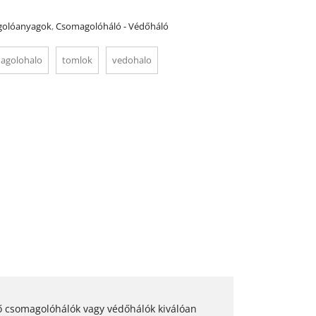
olóanyagok
,
Csomagolóháló - Védőháló
agolohalo
tomlok
vedohalo
ő csomagolóhálók vagy védőhálók kiválóan