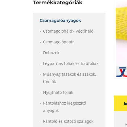
Termékkategóriák
Csomagolóanyagok
Csomagolóháló - Védőháló
Csomagolópapír
Dobozok
Légpárnás fóliák és habfóliák
Műanyag tasakok és zsákok,
tömlők
Nyújtható fóliák
Pántoláshoz kiegészítő
l
anyagok
Pántoló és kötöző szalagok