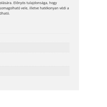
lására. Előnyös tulajdonsága, hogy
somagolható vele, illetve hatékonyan védi a
ldható.