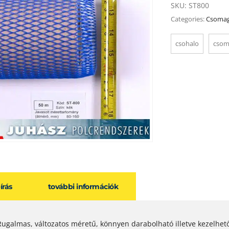
SKU:
ST800
Categories:
Csomag
csohalo
csom
eírás
további információk
Rugalmas, változatos méretű, könnyen darabolható illetve kezelhet