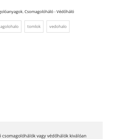
olóanyagok
,
Csomagolóháló - Védőháló
agolohalo
tomlok
vedohalo
ő csomagolóhálók vagy védőhálók kiválóan