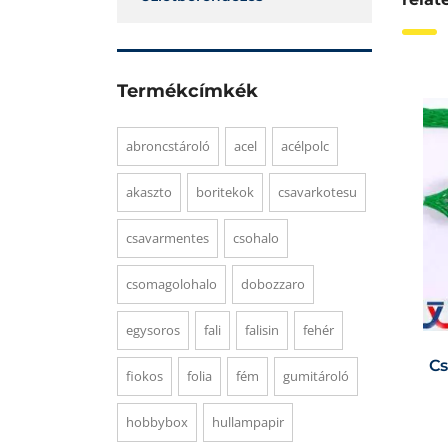
Termékcímkék
abroncstároló
acel
acélpolc
akaszto
boritekok
csavarkotesu
csavarmentes
csohalo
csomagolohalo
dobozzaro
egysoros
fali
falisin
fehér
Cs
fiokos
folia
fém
gumitároló
hobbybox
hullampapir