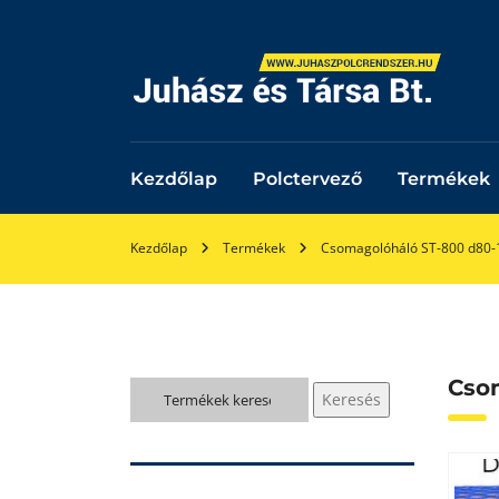
Kezdőlap
Polctervező
Termékek
Kezdőlap
Termékek
Csomagolóháló ST-800 d80
Cso
Keresés
Keresés
a
következőre: