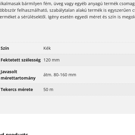
alkalmasak bármilyen fém, üveg vagy egyéb anyagú termék csomago
többször felhasználható, szabálytalan alakú termék is egyszerűen c
terméket a sérülésektől. Igény esetén egyedi méret és szín is mego
Szín
Kék
Fektetett szélesség
120 mm
Javasolt
átm. 80-160 mm
mérettartomány
Tekercs mérete
50 m
ed products