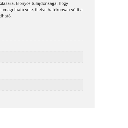
lására. Előnyös tulajdonsága, hogy
somagolható vele, illetve hatékonyan védi a
ldható.