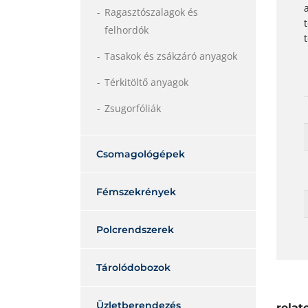
Ragasztószalagok és
felhordók
Tasakok és zsákzáró anyagok
Térkitöltő anyagok
Zsugorfóliák
Csomagológépek
Fémszekrények
Polcrendszerek
Tárolódobozok
Üzletberendezés
relat