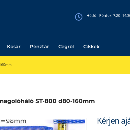
Hétfő - Péntek: 7:20- 14:
Kosár
Pénztár
Cégről
Cikkek
-160mm
magolóháló ST-800 d80-160mm
Kérjen aj