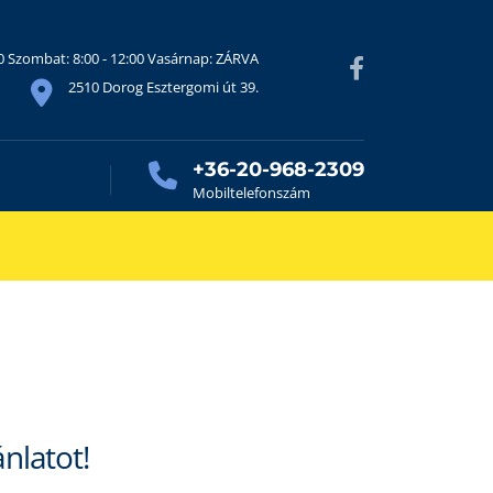
30 Szombat: 8:00 - 12:00 Vasárnap: ZÁRVA
2510 Dorog Esztergomi út 39.
+36-20-968-2309
Mobiltelefonszám
ánlatot!