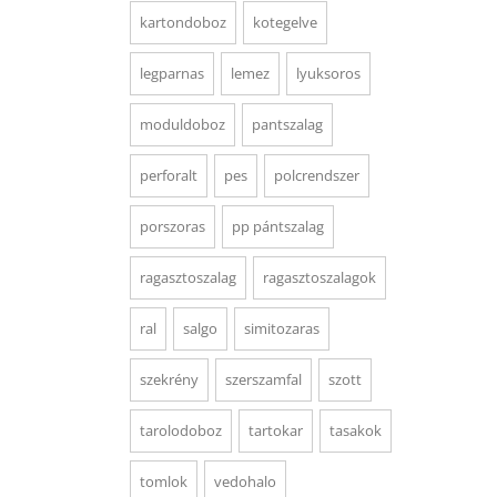
kartondoboz
kotegelve
legparnas
lemez
lyuksoros
moduldoboz
pantszalag
perforalt
pes
polcrendszer
porszoras
pp pántszalag
ragasztoszalag
ragasztoszalagok
ral
salgo
simitozaras
szekrény
szerszamfal
szott
tarolodoboz
tartokar
tasakok
tomlok
vedohalo