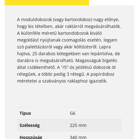
A moduldobozok (vagy kartondoboz) nagy előnye,
hogy kis tételben, akár raktárról megvásárolhatók.
A különféle méretű kartondobozok kiváló
megoldást nyújtanak csomagolás esetén, legyen
szó palettázásról vagy akár költözésről. Lapra
hajtva, 25 darabos kötegekben van lepántolva, de
darabra is megvásárolható. Magasságuk bígelés
által csökkenthető. A “/5”-ös jelölésű dobozok öt
rétegűek, a többi pedig 3 rétegű. A papírdoboz
méretetei a szabványos raklaphoz igazodik.
Típus
G6
Szélesség
225 mm
Hosszúság
340 mm