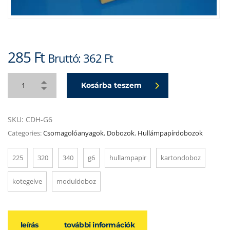
285
Ft
Bruttó:
362
Ft
Kosárba teszem
SKU:
CDH-G6
Categories:
Csomagolóanyagok
,
Dobozok
,
Hullámpapírdobozok
225
320
340
g6
hullampapir
kartondoboz
kotegelve
moduldoboz
leírás
további információk