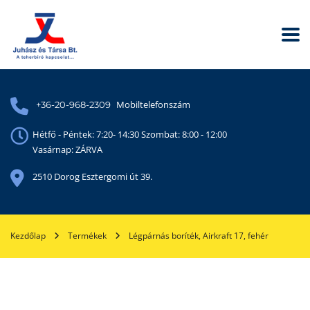
Mobiltelefonszám
+36-20-968-2309
Hétfő - Péntek: 7:20- 14:30 Szombat: 8:00 - 12:00
Vasárnap: ZÁRVA
2510 Dorog Esztergomi út 39.
Kezdőlap
Termékek
Légpárnás boríték, Airkraft 17, fehér