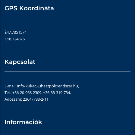
GPS Koordináta
É47.7351574
K18.724876
Kapcsolat
E-mail: info{kukac}juhaszpolcrendszer.hu,
Tel.: +36-20-968-2309, +36-33-319-734,
Adószám: 23647783-2-11
Információk