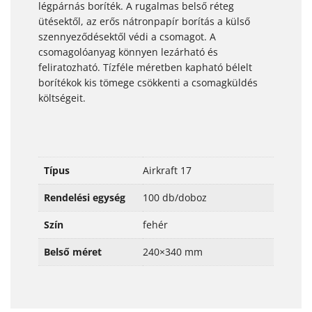
légpárnás boríték. A rugalmas belső réteg
ütésektől, az erős nátronpapír borítás a külső
szennyeződésektől védi a csomagot. A
csomagolóanyag könnyen lezárható és
feliratozható. Tízféle méretben kapható bélelt
borítékok kis tömege csökkenti a csomagküldés
költségeit.
Típus
Airkraft 17
Rendelési egység
100 db/doboz
Szín
fehér
Belső méret
240×340 mm