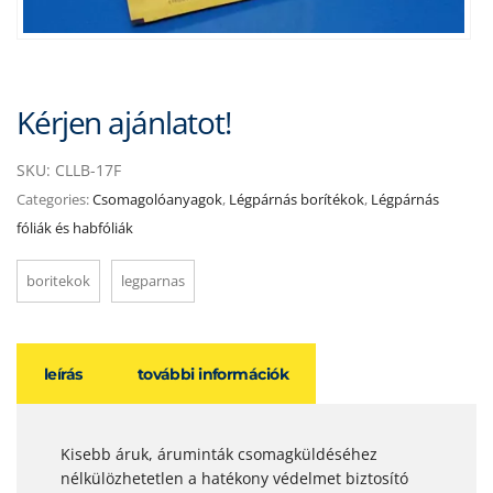
Kérjen ajánlatot!
SKU:
CLLB-17F
Categories:
Csomagolóanyagok
,
Légpárnás borítékok
,
Légpárnás
fóliák és habfóliák
boritekok
legparnas
leírás
további információk
Kisebb áruk, áruminták csomagküldéséhez
nélkülözhetetlen a hatékony védelmet biztosító