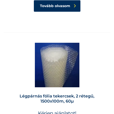
Tovább olvasom
Légpárnás fólia tekercsek, 2 rétegű,
1500x100m, 60µ
Kérjen ajánlatot!