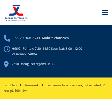
Mobiltelefonszám
+36-20-968-2309
Hétfő - Péntek: 7:20- 14:30 Szombat: 8:00 - 12:00
Vasárnap: ZÁRVA
2510 Dorog Esztergomi út 39.
Kezdőlap
Termékek
Légpárnás fólia tekercsek, cséve nélküli, 2
rétegű, 500x10m