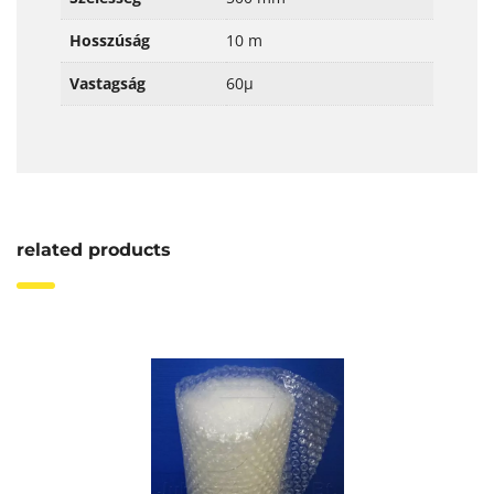
Hosszúság
10 m
Vastagság
60μ
related products