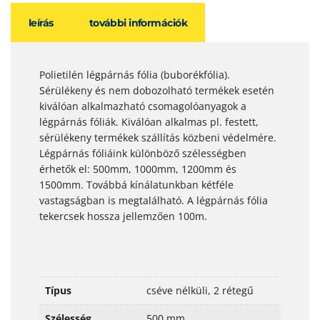
leírás
további információk
Polietilén légpárnás fólia (buborékfólia).
Sérülékeny és nem dobozolható termékek esetén
kiválóan alkalmazható csomagolóanyagok a
légpárnás fóliák. Kiválóan alkalmas pl. festett,
sérülékeny termékek szállítás közbeni védelmére.
Légpárnás fóliáink különböző szélességben
érhetők el: 500mm, 1000mm, 1200mm és
1500mm. Továbbá kínálatunkban kétféle
vastagságban is megtalálható. A légpárnás fólia
tekercsek hossza jellemzően 100m.
Típus
cséve nélküli, 2 rétegű
Szélesség
500 mm