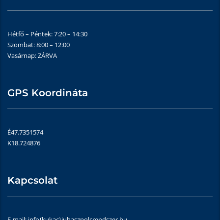
Hétfő – Péntek: 7:20 – 14:30
Szombat: 8:00 – 12:00
Vasárnap: ZÁRVA
GPS Koordináta
É47.7351574
K18.724876
Kapcsolat
E-mail: info{kukac}juhaszpolcrendszer.hu,