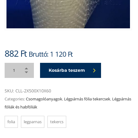
882
Ft
Bruttó:
1 120
Ft
Kosárba teszem
SKU:
CLL-2X500X10X60
Categories:
Csomagolóanyagok
,
Légpárnás fólia tekercsek
,
Légpárnás
fóliák és habfóliák
folia
legparnas
tekercs