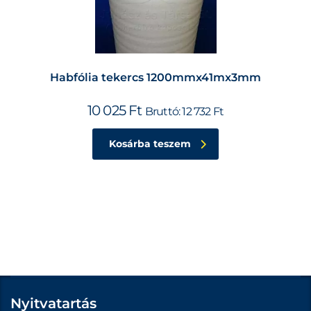
Habfólia tekercs 1200mmx41mx3mm
10 025
Ft
Bruttó:
12 732
Ft
Kosárba teszem
Nyitvatartás