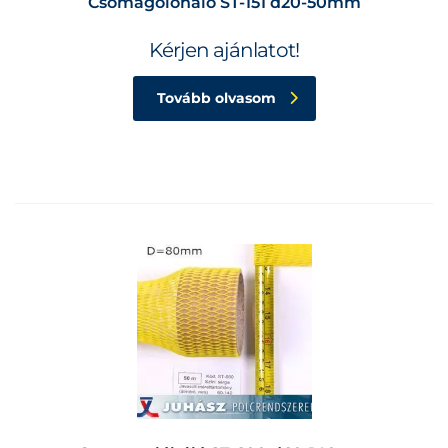
Csomagolóháló ST-151 d20-50mm
Kérjen ajánlatot!
Tovább olvasom