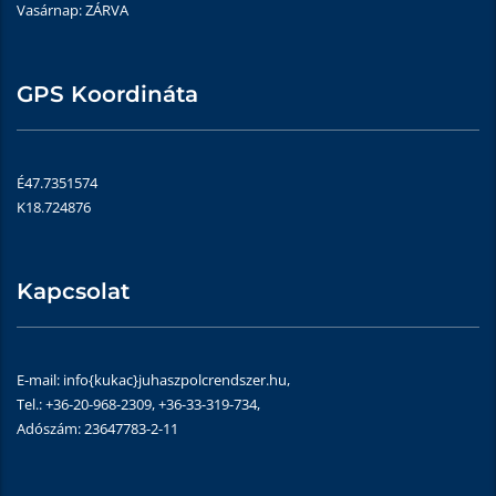
Vasárnap: ZÁRVA
GPS Koordináta
É47.7351574
K18.724876
Kapcsolat
E-mail: info{kukac}juhaszpolcrendszer.hu,
Tel.: +36-20-968-2309, +36-33-319-734,
Adószám: 23647783-2-11