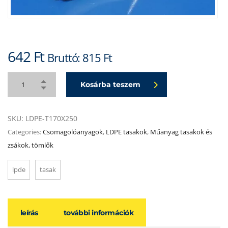
642
Ft
Bruttó:
815
Ft
Kosárba teszem
SKU:
LDPE-T170X250
Categories:
Csomagolóanyagok
,
LDPE tasakok
,
Műanyag tasakok és
zsákok, tömlők
lpde
tasak
leírás
további információk