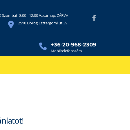
30 Szombat: 8:00 - 12:00 Vasárnap: ZÁRVA
2510 Dorog Esztergomi út 39.
+36-20-968-2309
Mobiltelefonszám
ánlatot!