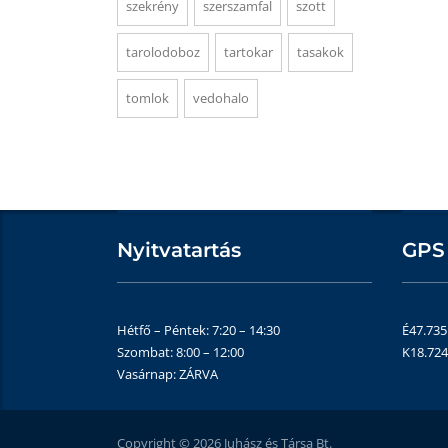
szekrény
szerszamfal
szott
tarolodoboz
tartokar
tasakok
tomlok
vedohalo
Nyitvatartás
GPS
Hétfő – Péntek: 7:20 – 14:30
É47.73
Szombat: 8:00 – 12:00
K18.72
Vasárnap: ZÁRVA
Copyright © 2026 Juhász és Társa Bt.