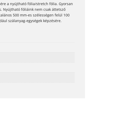
 a nyújtható fólia/stretch fólia. Gyorsan
s. Nyújtható fóliáink nem csak áttetsző
általános 500 mm-es szélességen felül 100
dául szálanyag-egységek képzésére.