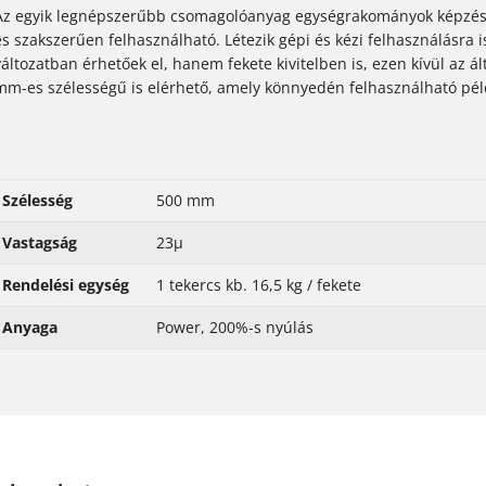
Az egyik legnépszerűbb csomagolóanyag egységrakományok képzésére
és szakszerűen felhasználható. Létezik gépi és kézi felhasználásra i
változatban érhetőek el, hanem fekete kivitelben is, ezen kívül az 
mm-es szélességű is elérhető, amely könnyedén felhasználható pél
Szélesség
500 mm
Vastagság
23μ
Rendelési egység
1 tekercs kb. 16,5 kg / fekete
Anyaga
Power, 200%-s nyúlás