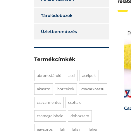
relat
Tárolódobozok
Üzletberendezés
Termékcímkék
abroncstároló
acel
acélpolc
akaszto
boritekok
csavarkotesu
csavarmentes
csohalo
Cs
csomagolohalo
dobozzaro
egysoros
fali
falisin
fehér