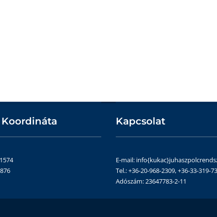
 Koordináta
Kapcsolat
51574
E-mail: info{kukac}juhaszpolcrends
4876
Tel.: +36-20-968-2309, +36-33-319-73
Adószám: 23647783-2-11