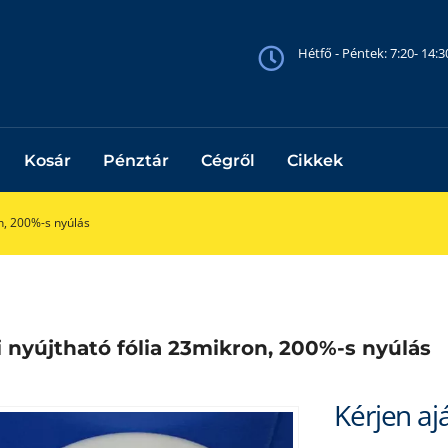
Hétfő - Péntek: 7:20- 14:
Kosár
Pénztár
Cégről
Cikkek
n, 200%-s nyúlás
 nyújtható fólia 23mikron, 200%-s nyúlás
Kérjen aj