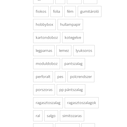
fiokos
folia
fém
gumitároló
hobbybox
hullampapir
kartondoboz
kotegelve
legparnas
lemez
lyuksoros
moduldoboz
pantszalag
perforalt
pes
polcrendszer
porszoras
pp pántszalag
ragasztoszalag
ragasztoszalagok
ral
salgo
simitozaras