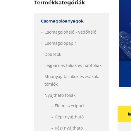
Termékkategóriák
Csomagolóanyagok
Csomagolóháló - Védőháló
Csomagolópapír
Dobozok
Légpárnás fóliák és habfóliák
Műanyag tasakok és zsákok,
tömlők
Nyújtható fóliák
Élelmiszeripari
l
Gépi nyújtható
Kézi nyújtható