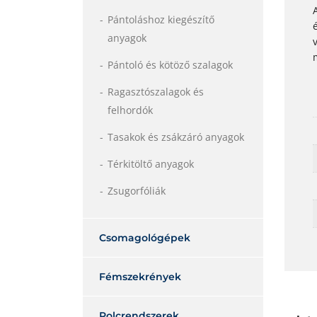
Pántoláshoz kiegészítő
anyagok
Pántoló és kötöző szalagok
Ragasztószalagok és
felhordók
Tasakok és zsákzáró anyagok
Térkitöltő anyagok
Zsugorfóliák
Csomagológépek
Fémszekrények
Polcrendszerek