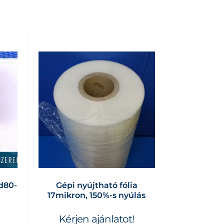
d80-
Gépi nyújtható fólia
17mikron, 150%-s nyúlás
Kérjen ajánlatot!