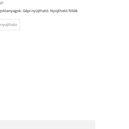
3P
olóanyagok
,
Gépi nyújtható
,
Nyújtható fóliák
nyujthato