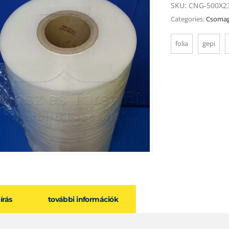
SKU:
CNG-500X2
Categories:
Csomag
folia
gepi
eírás
további információk