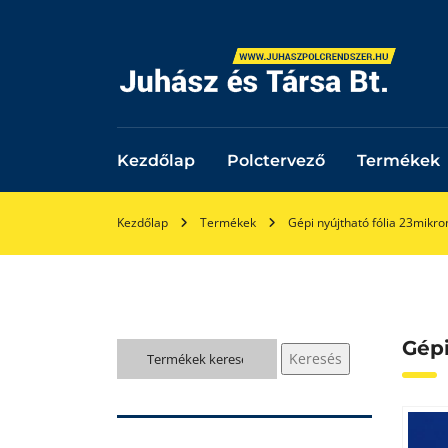
Kezdőlap
Polctervező
Termékek
Kezdőlap
Termékek
Gépi nyújtható fólia 23mikro
Gépi
Keresés
Keresés
a
következőre: