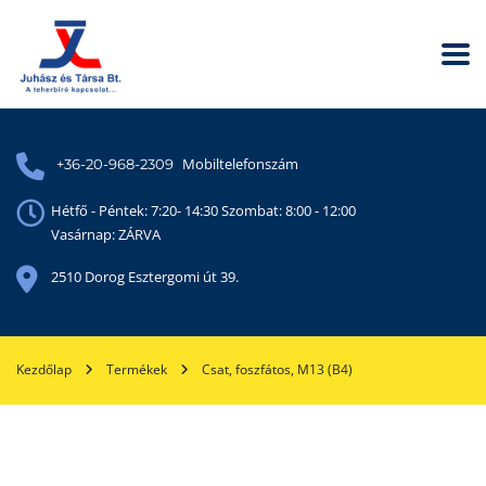
Mobiltelefonszám
+36-20-968-2309
Hétfő - Péntek: 7:20- 14:30 Szombat: 8:00 - 12:00
Vasárnap: ZÁRVA
2510 Dorog Esztergomi út 39.
Kezdőlap
Termékek
Csat, foszfátos, M13 (B4)