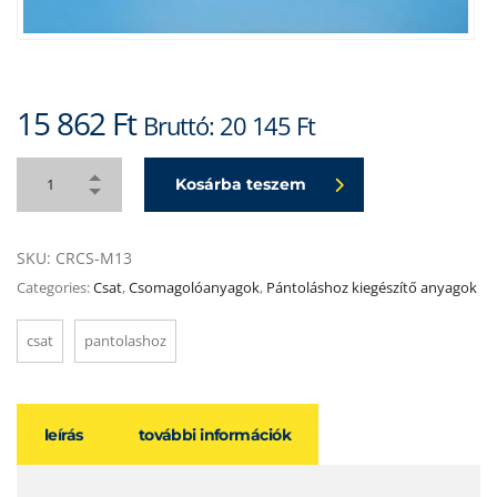
15 862
Ft
Bruttó:
20 145
Ft
Kosárba teszem
SKU:
CRCS-M13
Categories:
Csat
,
Csomagolóanyagok
,
Pántoláshoz kiegészítő anyagok
csat
pantolashoz
leírás
további információk