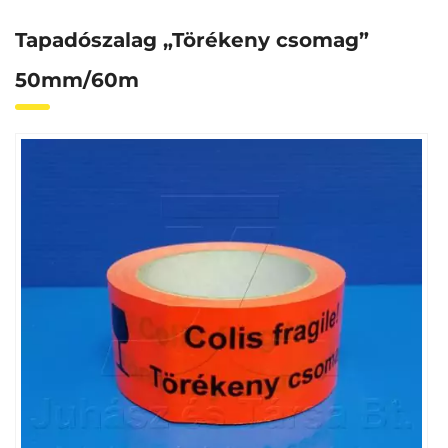
Tapadószalag „Törékeny csomag”
50mm/60m