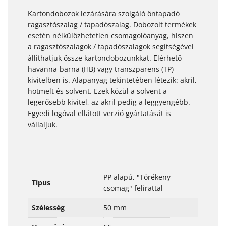
Kartondobozok lezárására szolgáló öntapadó
ragasztószalag / tapadószalag. Dobozolt termékek
esetén nélkülözhetetlen csomagolóanyag, hiszen
a ragasztószalagok / tapadószalagok segítségével
állíthatjuk össze kartondobozunkkat. Elérhető
havanna-barna (HB) vagy transzparens (TP)
kivitelben is. Alapanyag tekintetében létezik: akril,
hotmelt és solvent. Ezek közül a solvent a
legerősebb kivitel, az akril pedig a leggyengébb.
Egyedi logóval ellátott verzió gyártatását is
vállaljuk.
PP alapú, "Törékeny
Típus
csomag" felirattal
Szélesség
50 mm