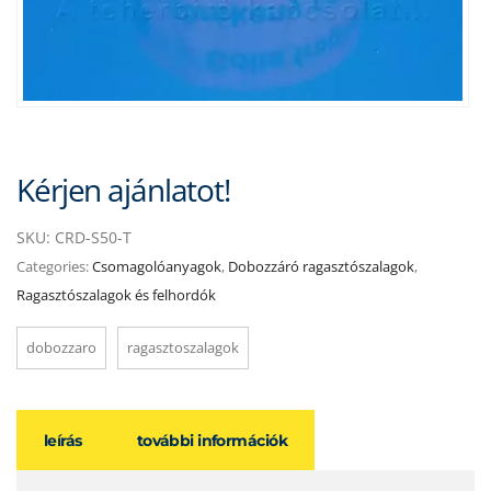
Kérjen ajánlatot!
SKU:
CRD-S50-T
Categories:
Csomagolóanyagok
,
Dobozzáró ragasztószalagok
,
Ragasztószalagok és felhordók
dobozzaro
ragasztoszalagok
leírás
további információk