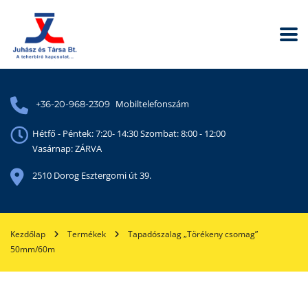
Mobiltelefonszám
+36-20-968-2309
Hétfő - Péntek: 7:20- 14:30 Szombat: 8:00 - 12:00
Vasárnap: ZÁRVA
2510 Dorog Esztergomi út 39.
Kezdőlap
Termékek
Tapadószalag „Törékeny csomag”
50mm/60m