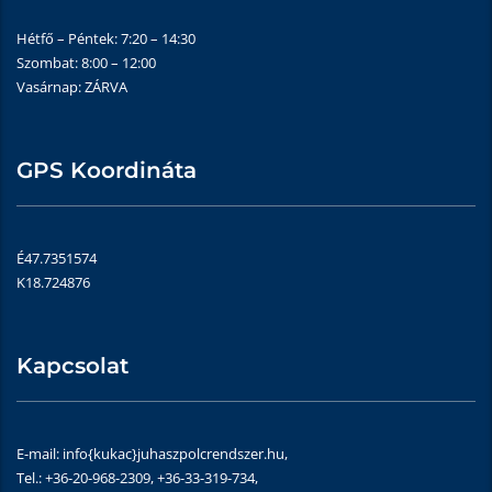
Hétfő – Péntek: 7:20 – 14:30
Szombat: 8:00 – 12:00
Vasárnap: ZÁRVA
GPS Koordináta
É47.7351574
K18.724876
Kapcsolat
E-mail: info{kukac}juhaszpolcrendszer.hu,
Tel.: +36-20-968-2309, +36-33-319-734,