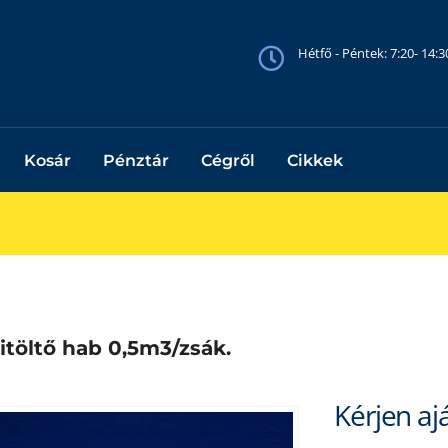
Hétfő - Péntek: 7:20- 14:
Kosár
Pénztár
Cégről
Cikkek
itöltő hab 0,5m3/zsák.
Kérjen aj