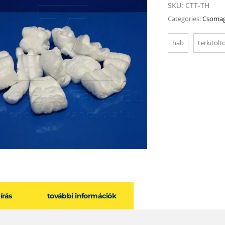
SKU:
CTT-TH
Categories:
Csomag
hab
terkitolt
eírás
további információk