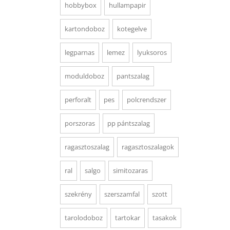
hobbybox
hullampapir
kartondoboz
kotegelve
legparnas
lemez
lyuksoros
moduldoboz
pantszalag
perforalt
pes
polcrendszer
porszoras
pp pántszalag
ragasztoszalag
ragasztoszalagok
ral
salgo
simitozaras
szekrény
szerszamfal
szott
tarolodoboz
tartokar
tasakok