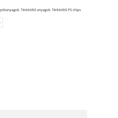
olóanyagok
,
Térkitöltő anyagok
,
Térkitöltő PS chips
o