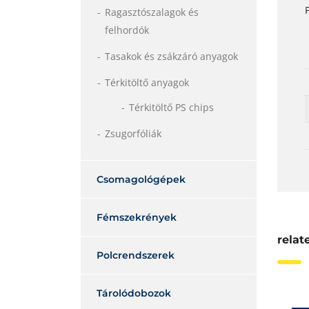
Ragasztószalagok és
felhordók
Tasakok és zsákzáró anyagok
Térkitöltő anyagok
Térkitöltő PS chips
Zsugorfóliák
Csomagológépek
Fémszekrények
relat
Polcrendszerek
Tárolódobozok