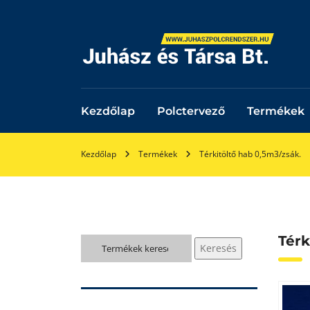
Kezdőlap
Polctervező
Termékek
Kezdőlap
Termékek
Térkitöltő hab 0,5m3/zsák.
Térk
Keresés
Keresés
a
következőre: