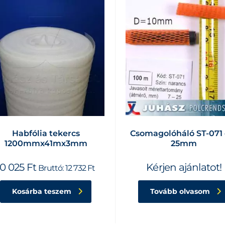
Habfólia tekercs
Csomagolóháló ST-071 
1200mmx41mx3mm
25mm
10 025
Ft
Kérjen ajánlatot!
Bruttó:
12 732
Ft
Kosárba teszem
Tovább olvasom