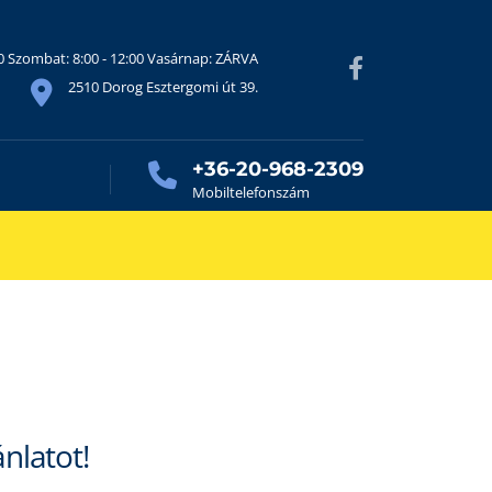
30 Szombat: 8:00 - 12:00 Vasárnap: ZÁRVA
2510 Dorog Esztergomi út 39.
+36-20-968-2309
Mobiltelefonszám
ánlatot!