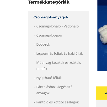
Termékkategóriák
Csomagolóanyagok
Csomagolóháló - Védőháló
Csomagolópapír
Dobozok
Légpárnás fóliák és habfóliák
Műanyag tasakok és zsákok,
tömlők
Nyújtható fóliák
Pántoláshoz kiegészítő
anyagok
l
Pántoló és kötöző szalagok