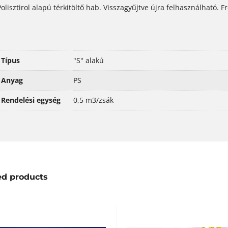
Polisztirol alapú térkitöltő hab. Visszagyűjtve újra felhasználható. 
Típus
"S" alakú
Anyag
PS
Rendelési egység
0,5 m3/zsák
ed products