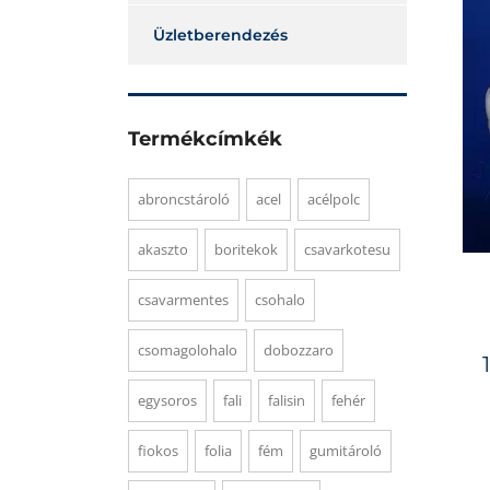
Üzletberendezés
Termékcímkék
abroncstároló
acel
acélpolc
akaszto
boritekok
csavarkotesu
csavarmentes
csohalo
csomagolohalo
dobozzaro
egysoros
fali
falisin
fehér
fiokos
folia
fém
gumitároló