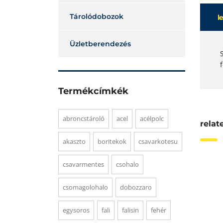
Tárolódobozok
l
Üzletberendezés
Termékcímkék
abroncstároló
acel
acélpolc
relat
akaszto
boritekok
csavarkotesu
csavarmentes
csohalo
csomagolohalo
dobozzaro
egysoros
fali
falisin
fehér