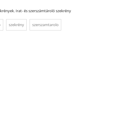
krények
,
Irat- és szerszámtároló szekrény
o
szekrény
szerszamtarolo