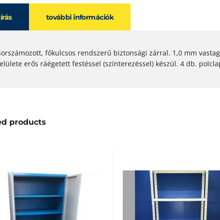
eírás
további információk
Sorszámozott, főkulcsos rendszerű biztonsági zárral. 1,0 mm vastag
felülete erős ráégetett festéssel (színterezéssel) készül. 4 db. polcl
ed products