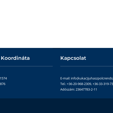
 Koordináta
Kapcsolat
51574
E-mail: info{kukac}juhaszpolcrends
4876
Tel.: +36-20-968-2309, +36-33-319-73
Adószám: 23647783-2-11