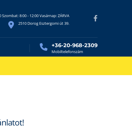
30 Szombat: 8:00 - 12:00 Vasárnap: ZÁRVA
2510 Dorog Esztergomi út 39.
+36-20-968-2309
Mobiltelefonszám
ánlatot!