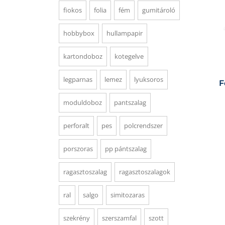
fiokos
folia
fém
gumitároló
hobbybox
hullampapir
kartondoboz
kotegelve
legparnas
lemez
lyuksoros
F
moduldoboz
pantszalag
perforalt
pes
polcrendszer
porszoras
pp pántszalag
ragasztoszalag
ragasztoszalagok
ral
salgo
simitozaras
szekrény
szerszamfal
szott