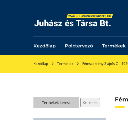
Kezdőlap
Polctervező
Termékek
Kezdőlap
Termékek
Fémszekrény 2 ajtós C – 1
Fém
Keresés
Keresés
a
következőre: