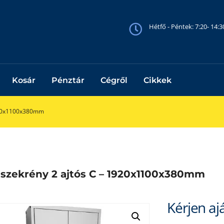
Hétfő - Péntek: 7:20- 14:
Kosár
Pénztár
Cégről
Cikkek
920x1100x380mm
szekrény 2 ajtós C – 1920x1100x380mm
Kérjen aj