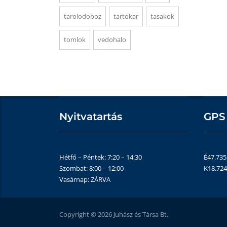
tarolodoboz
tartokar
tasakok
tomlok
vedohalo
Nyitvatartás
GPS
Hétfő – Péntek: 7:20 – 14:30
É47.73
Szombat: 8:00 – 12:00
K18.72
Vasárnap: ZÁRVA
Copyright © 2026 Juhász és Társa Bt.