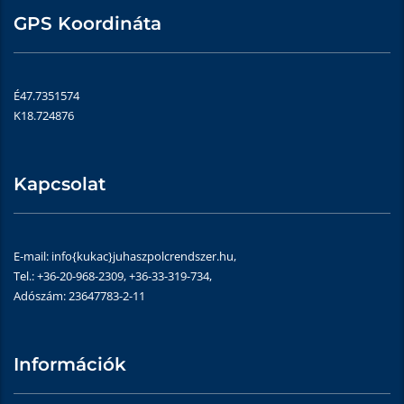
GPS Koordináta
É47.7351574
K18.724876
Kapcsolat
E-mail: info{kukac}juhaszpolcrendszer.hu,
Tel.: +36-20-968-2309, +36-33-319-734,
Adószám: 23647783-2-11
Információk