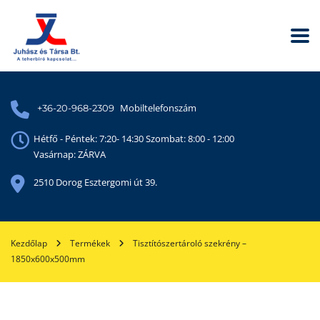
Mobiltelefonszám
+36-20-968-2309
Hétfő - Péntek: 7:20- 14:30 Szombat: 8:00 - 12:00
Vasárnap: ZÁRVA
2510 Dorog Esztergomi út 39.
Kezdőlap
Termékek
Tisztítószertároló szekrény –
1850x600x500mm