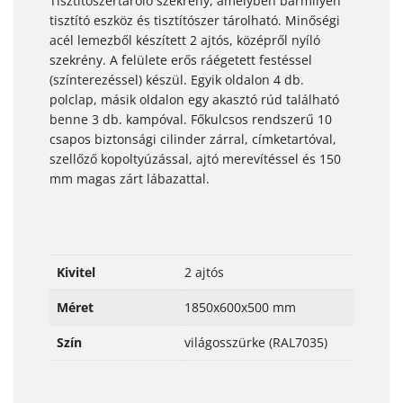
Tisztítószertároló szekrény, amelyben bármilyen
tisztító eszköz és tisztítószer tárolható. Minőségi
acél lemezből készített 2 ajtós, középről nyíló
szekrény. A felülete erős ráégetett festéssel
(színterezéssel) készül. Egyik oldalon 4 db.
polclap, másik oldalon egy akasztó rúd található
benne 3 db. kampóval. Főkulcsos rendszerű 10
csapos biztonsági cilinder zárral, címketartóval,
szellőző kopoltyúzással, ajtó merevítéssel és 150
mm magas zárt lábazattal.
Kivitel
2 ajtós
Méret
1850x600x500 mm
Szín
világosszürke (RAL7035)