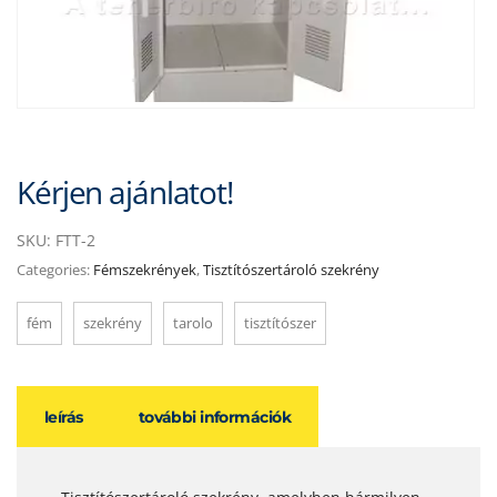
Kérjen ajánlatot!
SKU:
FTT-2
Categories:
Fémszekrények
,
Tisztítószertároló szekrény
fém
szekrény
tarolo
tisztítószer
leírás
további információk