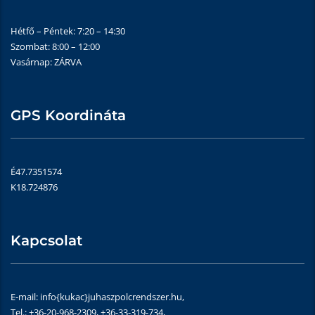
Hétfő – Péntek: 7:20 – 14:30
Szombat: 8:00 – 12:00
Vasárnap: ZÁRVA
GPS Koordináta
É47.7351574
K18.724876
Kapcsolat
E-mail: info{kukac}juhaszpolcrendszer.hu,
Tel.: +36-20-968-2309, +36-33-319-734,