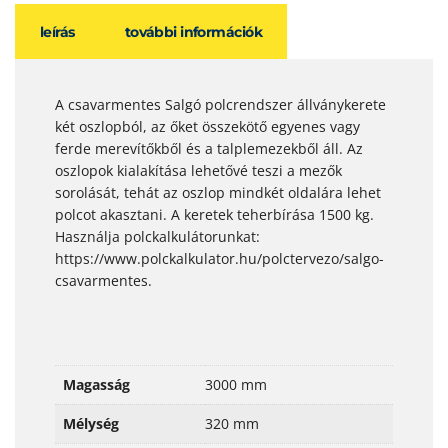
leírás
további információk
A csavarmentes Salgó polcrendszer állványkerete
két oszlopból, az őket összekötő egyenes vagy
ferde merevítőkből és a talplemezekből áll. Az
oszlopok kialakítása lehetővé teszi a mezők
sorolását, tehát az oszlop mindkét oldalára lehet
polcot akasztani. A keretek teherbírása 1500 kg.
Használja polckalkulátorunkat:
https://www.polckalkulator.hu/polctervezo/salgo-
csavarmentes.
Magasság
3000 mm
Mélység
320 mm