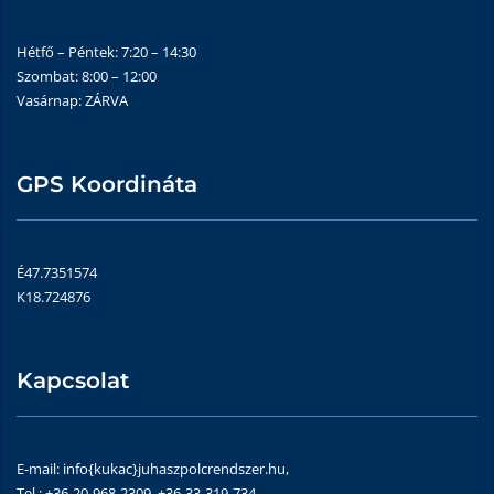
Hétfő – Péntek: 7:20 – 14:30
Szombat: 8:00 – 12:00
Vasárnap: ZÁRVA
GPS Koordináta
É47.7351574
K18.724876
Kapcsolat
E-mail: info{kukac}juhaszpolcrendszer.hu,
Tel.: +36-20-968-2309, +36-33-319-734,