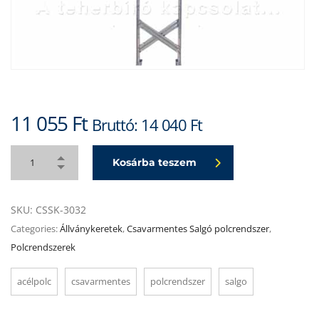
11 055
Ft
Bruttó:
14 040
Ft
Kosárba teszem
SKU:
CSSK-3032
Categories:
Állványkeretek
,
Csavarmentes Salgó polcrendszer
,
Polcrendszerek
acélpolc
csavarmentes
polcrendszer
salgo