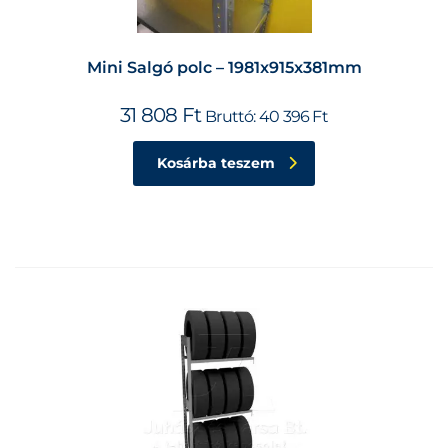
Mini Salgó polc – 1981x915x381mm
31 808
Ft
Bruttó:
40 396
Ft
Kosárba teszem