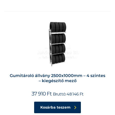
Gumitároló állvány 2500x1000mm – 4 szintes
– kiegészítő mező
37 910
Ft
Bruttó:
48 146
Ft
Kosárba teszem