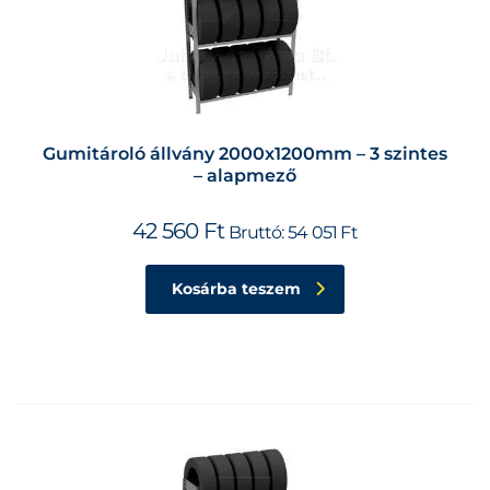
Gumitároló állvány 2000x1200mm – 3 szintes
– alapmező
42 560
Ft
Bruttó:
54 051
Ft
Kosárba teszem