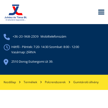
Mobiltelefonszám
+36-20-968-2309
Hétfő - Péntek: 7:20- 14:30 Szombat: 8:00 - 12:00
Vasárnap: ZÁRVA
2510 Dorog Esztergomi út 39.
Kezdőlap
Termékek
Polcrendszerek
Gumitároló állvány