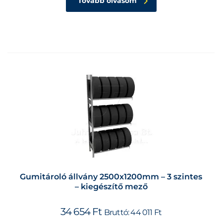
Tovább olvasom
Gumitároló állvány 2500x1200mm – 3 szintes
– kiegészítő mező
34 654
Ft
Bruttó:
44 011
Ft