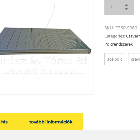
SKU:
CSSP-9060
Categories:
Csavar
Polcrendszerek
acélpolc
csav
eírás
további információk