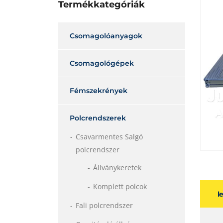
Termékkategóriák
Csomagolóanyagok
Csomagológépek
Fémszekrények
Polcrendszerek
Csavarmentes Salgó
polcrendszer
Állványkeretek
Komplett polcok
l
Fali polcrendszer