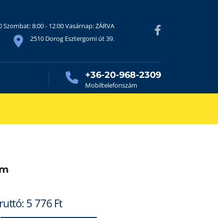
30 Szombat: 8:00 - 12:00 Vasárnap: ZÁRVA
2510 Dorog Esztergomi út 39.
+36-20-968-2309
Mobiltelefonszám
mm
ruttó:
5 776
Ft