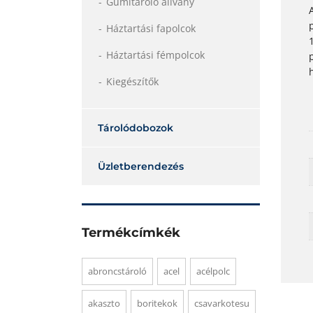
Gumitároló állvány
Háztartási fapolcok
Háztartási fémpolcok
Kiegészítők
Tárolódobozok
Üzletberendezés
Termékcímkék
abroncstároló
acel
acélpolc
akaszto
boritekok
csavarkotesu