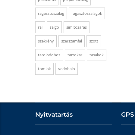
ragasztoszalag
ragasztoszalagok
ral
salgo
simitozaras
szekrény
szerszamfal
szott
tarolodoboz
tartokar
tasakok
tomlok
vedohalo
Nyitvatartás
GPS