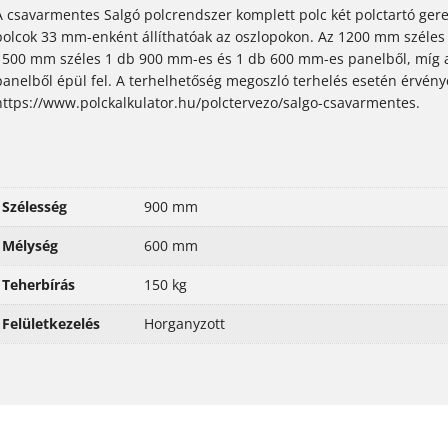
A csavarmentes Salgó polcrendszer komplett polc két polctartó geren
polcok 33 mm-enként állíthatóak az oszlopokon. Az 1200 mm széles
1500 mm széles 1 db 900 mm-es és 1 db 600 mm-es panelből, míg 
panelből épül fel. A terhelhetőség megoszló terhelés esetén érvény
https://www.polckalkulator.hu/polctervezo/salgo-csavarmentes.
Szélesség
900 mm
Mélység
600 mm
Teherbírás
150 kg
Felületkezelés
Horganyzott