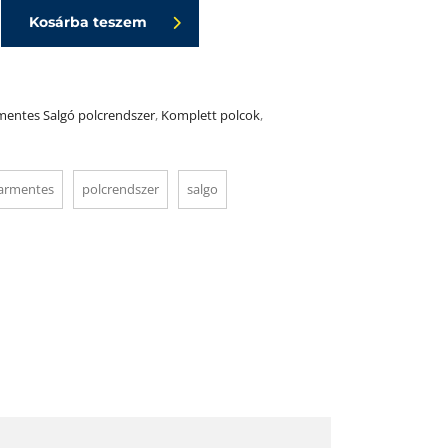
Kosárba teszem
mentes Salgó polcrendszer
,
Komplett polcok
,
armentes
polcrendszer
salgo