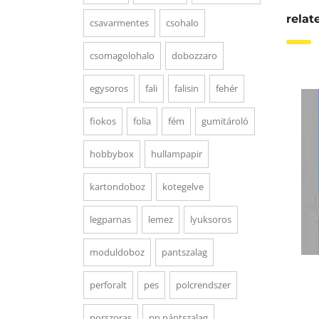
relat
csavarmentes
csohalo
csomagolohalo
dobozzaro
egysoros
fali
falisin
fehér
fiokos
folia
fém
gumitároló
hobbybox
hullampapir
kartondoboz
kotegelve
legparnas
lemez
lyuksoros
moduldoboz
pantszalag
perforalt
pes
polcrendszer
porszoras
pp pántszalag