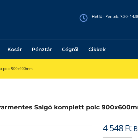
Hétfő - Péntek: 7:20- 14:
Kosár
Pénztár
Cégről
Cikkek
tt polc 900x600mm
varmentes Salgó komplett polc 900x600
4 548
Ft
B