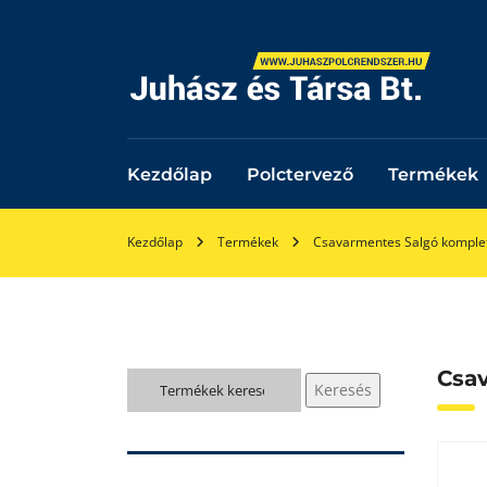
Kezdőlap
Polctervező
Termékek
Kezdőlap
Termékek
Csavarmentes Salgó komple
Csa
Keresés
Keresés
a
következőre: