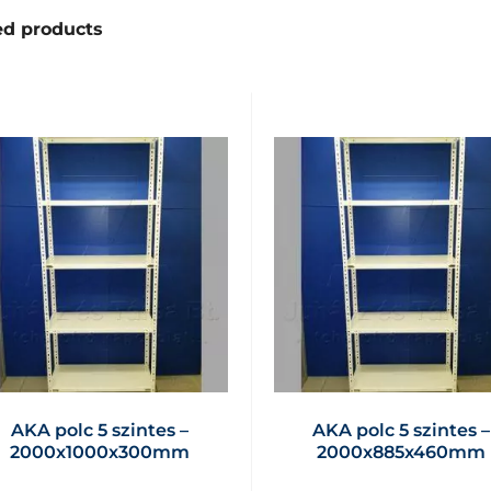
ed products
AKA polc 5 szintes –
AKA polc 5 szintes –
2000x1000x300mm
2000x885x460mm