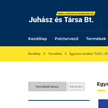
Kezdőlap
Polctervező
Termékek
Kezdőlap
Termékek
Egysoros tartókar TU20 | 2
Egys
Keresés
Keresés
a
következőre: