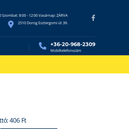
30 Szombat: 8:00 - 12:00 Vasárnap: ZÁRVA
2510 Dorog Esztergomi út 39.
+36-20-968-2309
Mobiltelefonszám
ttó:
406
Ft