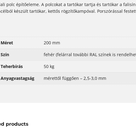
Fali polc építőeleme. A polcokat a tartókar tartja és tartókar a fali
acélból készült tartókar, kettős rögzítőkampóval. Porszórással festet
Méret
200 mm
Szín
fehér (felárral további RAL színek is rendelhe
Teherbírás
50 kg
Anyagvastagság
mérettől függően – 2,5-3,0 mm
ed products