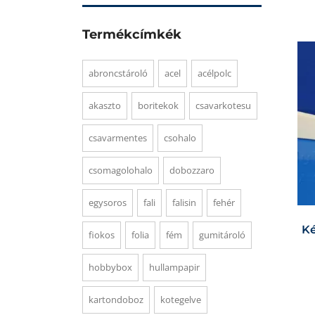
Termékcímkék
abroncstároló
acel
acélpolc
akaszto
boritekok
csavarkotesu
csavarmentes
csohalo
csomagolohalo
dobozzaro
egysoros
fali
falisin
fehér
Ké
fiokos
folia
fém
gumitároló
hobbybox
hullampapir
kartondoboz
kotegelve