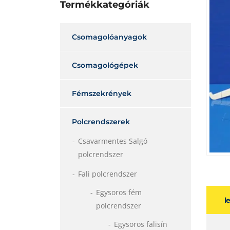
Termékkategóriák
Csomagolóanyagok
Csomagológépek
Fémszekrények
Polcrendszerek
Csavarmentes Salgó
polcrendszer
Fali polcrendszer
Egysoros fém
l
polcrendszer
Egysoros falisín