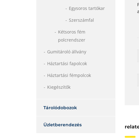
Egysoros tartókar
Szerszámfal
Kétsoros fém
polcrendszer
Gumitároló állvány
Háztartási fapolcok
Háztartási fémpolcok
Kiegészítők
Tárolódobozok
Üzletberendezés
relat