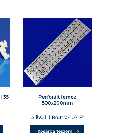
| 35
Perforált lemez
800x200mm
3 166
Ft
t
Bruttó:
4 021
Ft
Kosárba teszem