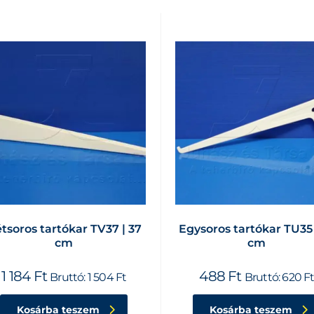
tsoros tartókar TV37 | 37
Egysoros tartókar TU35 
cm
cm
1 184
Ft
488
Ft
Bruttó:
1 504
Ft
Bruttó:
620
F
Kosárba teszem
Kosárba teszem