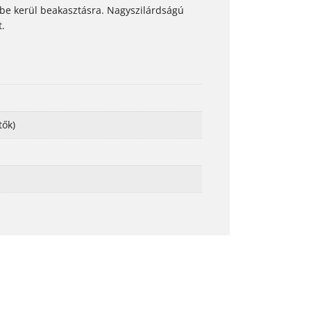
sínbe kerül beakasztásra. Nagyszilárdságú
t.
tők)