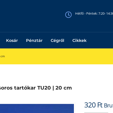
Hétfő - Péntek: 7:20- 14:
Kosár
Pénztár
Cégről
Cikkek
0 cm
oros tartókar TU20 | 20 cm
320
Ft
Bru