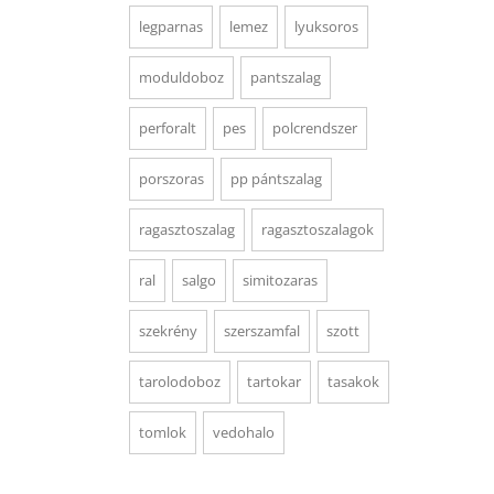
legparnas
lemez
lyuksoros
moduldoboz
pantszalag
perforalt
pes
polcrendszer
porszoras
pp pántszalag
ragasztoszalag
ragasztoszalagok
ral
salgo
simitozaras
szekrény
szerszamfal
szott
tarolodoboz
tartokar
tasakok
tomlok
vedohalo