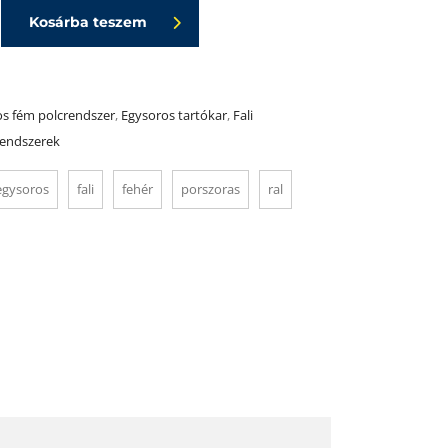
Kosárba teszem
s fém polcrendszer
,
Egysoros tartókar
,
Fali
rendszerek
egysoros
fali
fehér
porszoras
ral