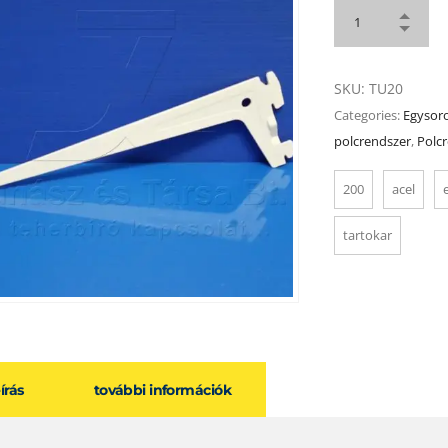
SKU:
TU20
Categories:
Egysoro
polcrendszer
,
Polc
200
acel
tartokar
eírás
további információk