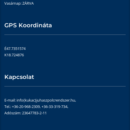
Vasárnap: ZÁRVA
GPS Koordináta
É47.7351574
K18.724876
Kapcsolat
E-mail: info{kukac}juhaszpolcrendszer.hu,
Tel.: +36-20-968-2309, +36-33-319-734,
Adószám: 23647783-2-11