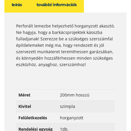
leírás
további információk
Perforált lemezbe helyezhető horganyzott akasztó.
Ne hagyja, hogy a barkácsprojektek káoszba
fulladjanak! Szerezze be a szükséges szerszámfal
építőelemeket még ma, hogy rendezett és jól
szervezett munkateret teremthessen garázsában,
és könnyedén hozzáférhessen minden szükséges
eszközhöz, anyaghoz, szerszámhoz!
Méret
200mm hosszú
Kivitel
szimpla
Felületkezelés
horganyzott
Rendelési egység
1db.