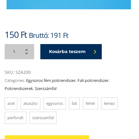
150
Ft
Bruttó:
191
Ft
Kosárba teszem
SKU:
SZA200
Categories:
Egysoros fém polcrendszer
,
Fali polcrendszer
,
Polcrendszerek
,
Szerszámfal
acel
akaszto
egysoros
fali
fehér
lemez
perforalt
szerszamfal