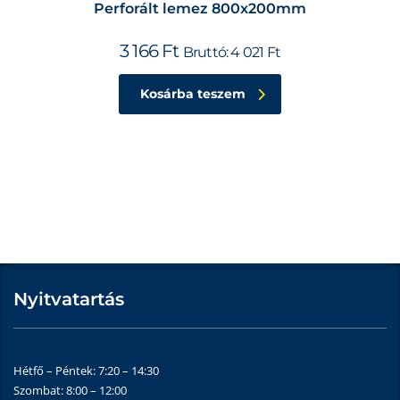
Perforált lemez 800x200mm
3 166
Ft
Bruttó:
4 021
Ft
Kosárba teszem
Nyitvatartás
Hétfő – Péntek: 7:20 – 14:30
Szombat: 8:00 – 12:00