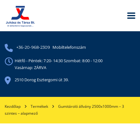
Mobiltelefonszám
+36-20-968-2309
Hétfő - Péntek: 7:20- 14:30 Szombat: 8:00 - 12:00
Vasárnap: ZÁRVA
2510 Dorog Esztergomi út 39.
Kezdőlap
Termékek
Gumitároló állvány 2500x1000mm – 3
szintes – alapmező