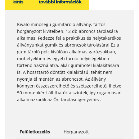
leírás
további információk
Kiváló minőségű gumitároló állvány, tartós
horganyzott kivitelben. 12 db abroncs tárolására
alkalmas. Fedezze fel a praktikus és helytakarékos
állványunkat gumik és abroncsok tárolására! Ez a
gumitároló polc kiválóan alkalmas garázsokban,
műhelyekben és egyéb tároló helyiségekben
történő használatra, akár gumihotel kialakítására
is. A hossztartó döntött kialakítású, tehát nem
nyomja él mentén az abroncsot. Az állvány
könnyen összeszerelhető és szétszerelhető, illetve
50 mm-enként állíthatók a szintek, így rugalmasan
alkalmazkodik az Ön tárolási igényeihez.
Felületkezelés
Horganyzott