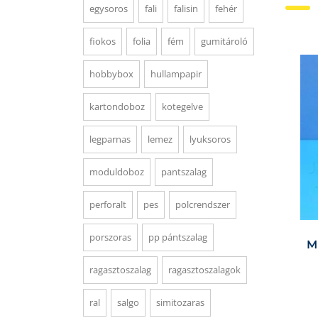
egysoros
fali
falisin
fehér
fiokos
folia
fém
gumitároló
hobbybox
hullampapir
kartondoboz
kotegelve
legparnas
lemez
lyuksoros
moduldoboz
pantszalag
perforalt
pes
polcrendszer
porszoras
pp pántszalag
M
ragasztoszalag
ragasztoszalagok
ral
salgo
simitozaras