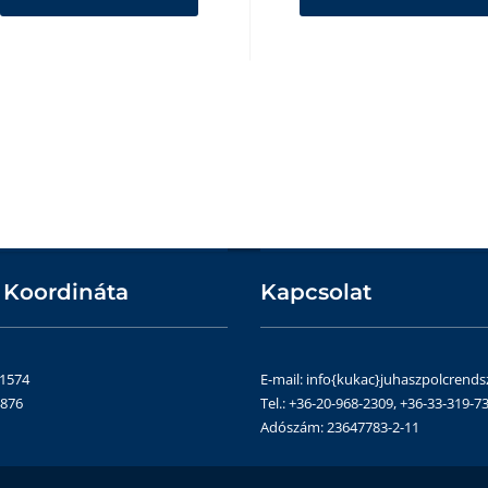
 Koordináta
Kapcsolat
51574
E-mail: info{kukac}juhaszpolcrends
4876
Tel.: +36-20-968-2309, +36-33-319-73
Adószám: 23647783-2-11