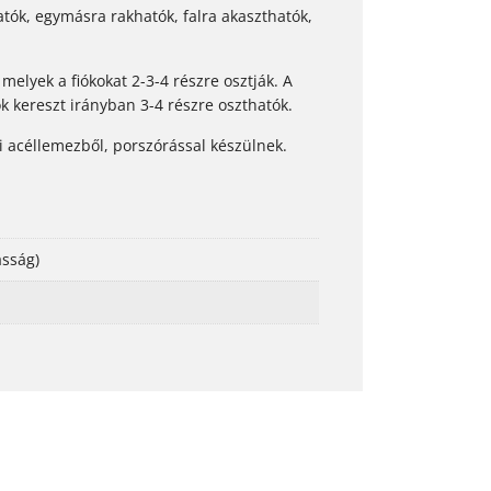
atók, egymásra rakhatók, falra akaszthatók,
melyek a fiókokat 2-3-4 részre osztják. A
k kereszt irányban 3-4 részre oszthatók.
zei acéllemezből, porszórással készülnek.
sság)