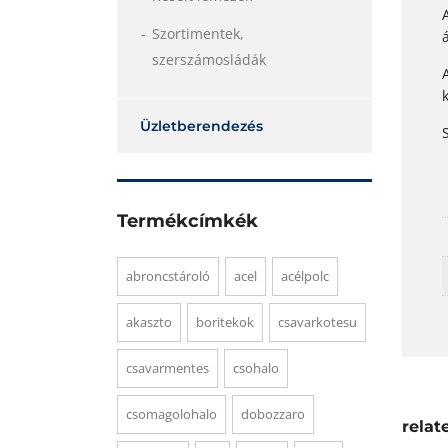
Szortimentek,
szerszámosládák
Üzletberendezés
Termékcímkék
abroncstároló
acel
acélpolc
akaszto
boritekok
csavarkotesu
csavarmentes
csohalo
csomagolohalo
dobozzaro
relat