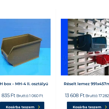
H box – MH-4 II. osztályú
Réselt lemez 991x45
835
Ft
13 608
Ft
Bruttó:
1 060
Ft
Bruttó:
17 28
Kosárba teszem
Kosárba teszem