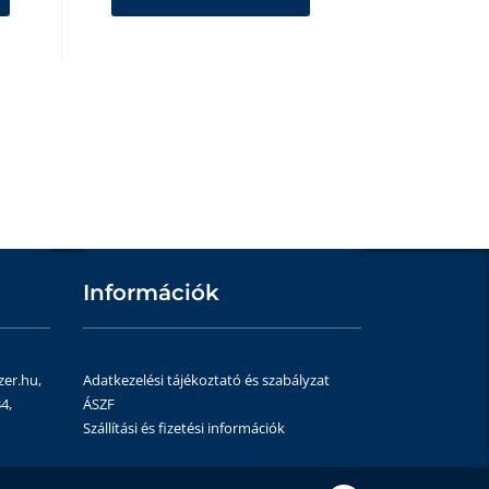
Információk
zer.hu,
Adatkezelési tájékoztató és szabályzat
4,
ÁSZF
Szállítási és fizetési információk