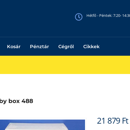
Hétfő - Péntek: 7:20- 14:
Kosár
Pénztár
Cégről
Cikkek
by box 488
21 879
Ft