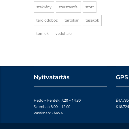
szekrény
szerszamfal
szott
tarolodoboz
tartokar
tasakok
tomlok
vedohalo
Nyitvatartás
GPS
Hétfő – Péntek: 7:20 – 14:30
É47.73
Szombat: 8:00 – 12:00
K18.72
Vasárnap: ZÁRVA