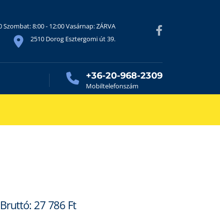
30 Szombat: 8:00 - 12:00 Vasárnap: ZÁRVA
2510 Dorog Esztergomi út 39.
+36-20-968-2309
Mobiltelefonszám
Bruttó:
27 786
Ft