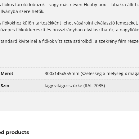
A fiókos tárolódobozok – vagy más néven Hobby box – lábakra állíth
állványba szerelhetők.
A fiókokhoz külön tartozékként lehet vásárolni elválasztó lemezeket, 
közepes fiókok kereszti és hosszirányban elválaszthatók, a nagyfióko
Standard kivitelnél a fiókok víztiszta sztirolból, a szekrény fém rés
Méret
300x145x555mm (szélesség x mélység x maga
Szín
lágy világosszürke (RAL 7035)
ed products