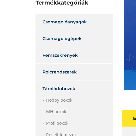
Termékkategóriák
Csomagolóanyagok
Csomagológépek
Fémszekrények
Polcrendszerek
Tárolódobozok
Hobby boxok
MH boxok
l
Profi boxok
Réselt lemezek