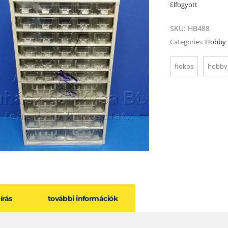
Elfogyott
SKU:
HB488
Categories:
Hobby 
fiokos
hobby
eírás
további információk