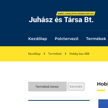
Kezdőlap
Polctervező
Termékek
Kezdőlap
Termékek
Hobby box 488
Hob
Keresés
Keresés
a
következőre: