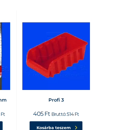
7mm
Profi 3
405
Ft
2
Ft
Bruttó:
514
Ft
Kosárba teszem