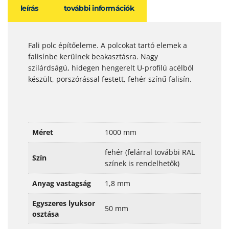
leírás
további információk
Fali polc építőeleme. A polcokat tartó elemek a
falisínbe kerülnek beakasztásra. Nagy
szilárdságú, hidegen hengerelt U-profilú acélból
készült, porszórással festett, fehér színű falisín.
Méret
1000 mm
fehér (felárral további RAL
Szín
színek is rendelhetők)
Anyag vastagság
1,8 mm
Egyszeres lyuksor
50 mm
osztása