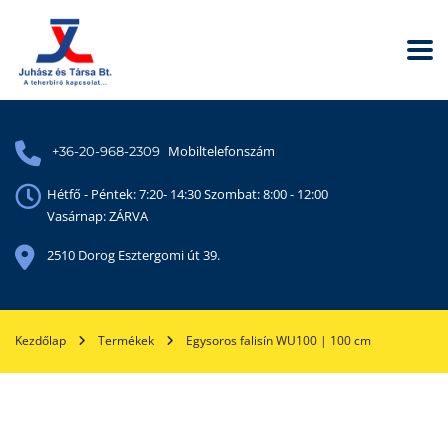
Mobiltelefonszám
+36-20-968-2309
Hétfő - Péntek: 7:20- 14:30 Szombat: 8:00 - 12:00
Vasárnap: ZÁRVA
2510 Dorog Esztergomi út 39.
Kezdőlap
Termékek
Egysoros falisín WU100 | 100 cm