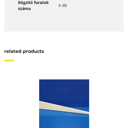
Rögzítő furatok
6 db
száma
related products