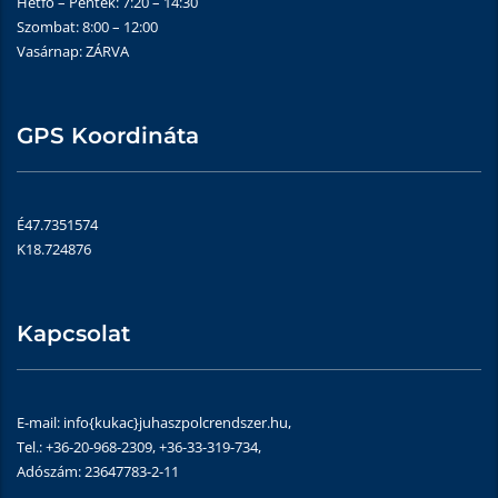
Hétfő – Péntek: 7:20 – 14:30
Szombat: 8:00 – 12:00
Vasárnap: ZÁRVA
GPS Koordináta
É47.7351574
K18.724876
Kapcsolat
E-mail: info{kukac}juhaszpolcrendszer.hu,
Tel.: +36-20-968-2309, +36-33-319-734,
Adószám: 23647783-2-11