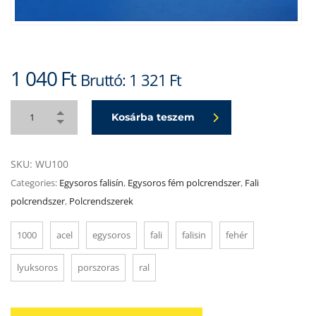
1 040
Ft
Bruttó:
1 321
Ft
Kosárba teszem
SKU:
WU100
Categories:
Egysoros falisín
,
Egysoros fém polcrendszer
,
Fali
polcrendszer
,
Polcrendszerek
1000
acel
egysoros
fali
falisin
fehér
lyuksoros
porszoras
ral