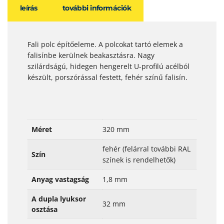
leírás
további információk
Fali polc építőeleme. A polcokat tartó elemek a
falisínbe kerülnek beakasztásra. Nagy
szilárdságú, hidegen hengerelt U-profilú acélból
készült, porszórással festett, fehér színű falisín.
Méret
320 mm
fehér (felárral további RAL
Szín
színek is rendelhetők)
Anyag vastagság
1,8 mm
A dupla lyuksor
32 mm
osztása