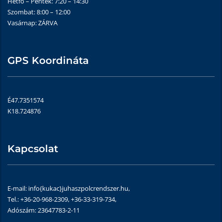
Hétfő – Péntek: 7:20 – 14:30
Szombat: 8:00 – 12:00
Vasárnap: ZÁRVA
GPS Koordináta
É47.7351574
K18.724876
Kapcsolat
E-mail: info{kukac}juhaszpolcrendszer.hu,
Tel.: +36-20-968-2309, +36-33-319-734,
Adószám: 23647783-2-11