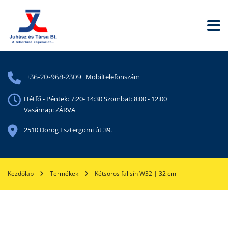
Mobiltelefonszám
+36-20-968-2309
Hétfő - Péntek: 7:20- 14:30 Szombat: 8:00 - 12:00
Vasárnap: ZÁRVA
2510 Dorog Esztergomi út 39.
Kezdőlap
Termékek
Kétsoros falisín W32 | 32 cm