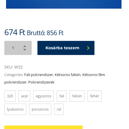
674
Ft
Bruttó:
856
Ft
Kosárba teszem
SKU:
W32
Categories:
Fali polcrendszer
,
Kétsoros falisín
,
Kétsoros fém
polcrendszer
,
Polcrendszerek
320
acel
egysoros
fali
falisin
fehér
lyuksoros
porszoras
ral