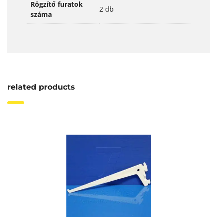
Rögzítő furatok
2 db
száma
related products