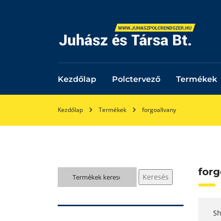
Kezdőlap
Polctervező
Termékek
Kezdőlap
Termékek
forgoallvany
forg
Keresés
Keresés
a
következőre:
Sh