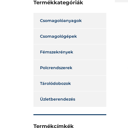
Termékkategóriák
Csomagolóanyagok
Csomagológépek
Fémszekrények
Polcrendszerek
Tárolódobozok
Üzletberendezés
Termékcímkék