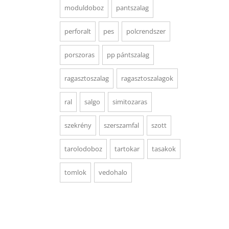
moduldoboz
pantszalag
perforalt
pes
polcrendszer
porszoras
pp pántszalag
ragasztoszalag
ragasztoszalagok
ral
salgo
simitozaras
szekrény
szerszamfal
szott
tarolodoboz
tartokar
tasakok
tomlok
vedohalo