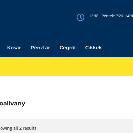
Hétfő - Péntek: 7:20- 14:
Kosár
Pénztár
Cégről
Cikkek
oallvany
owing all
results
2