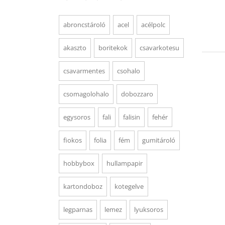
abroncstároló
acel
acélpolc
akaszto
boritekok
csavarkotesu
csavarmentes
csohalo
csomagolohalo
dobozzaro
egysoros
fali
falisin
fehér
fiokos
folia
fém
gumitároló
hobbybox
hullampapir
kartondoboz
kotegelve
legparnas
lemez
lyuksoros