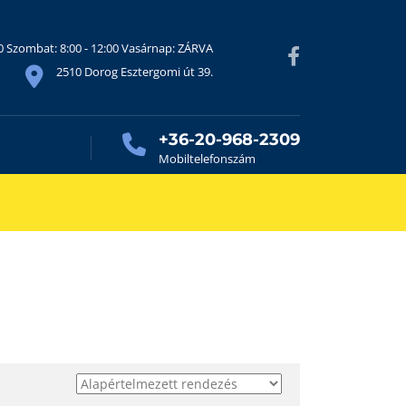
30 Szombat: 8:00 - 12:00 Vasárnap: ZÁRVA
2510 Dorog Esztergomi út 39.
+36-20-968-2309
Mobiltelefonszám