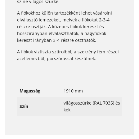
színe világos szürke.
A fiókokhoz külön tartozékként lehet vásárolni
elválasztó lemezeket, melyek a fiókokat 2-3-4
részre osztják. A közepes fiókok kereszt és
hosszirányban elválaszthatók, a nagyfiókok
kereszt irányban 3-4 részre oszthatók.
A fiókok víztiszta sztirolból, a szekrény fém részei
acéllemezből, porszórással készülnek.
Magasság
1910 mm
világosszürke (RAL 7035) és
Szín
kék