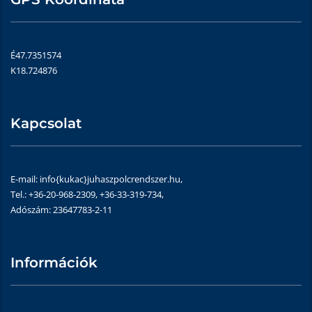
É47.7351574
K18.724876
Kapcsolat
E-mail: info{kukac}juhaszpolcrendszer.hu,
Tel.: +36-20-968-2309, +36-33-319-734,
Adószám: 23647783-2-11
Információk