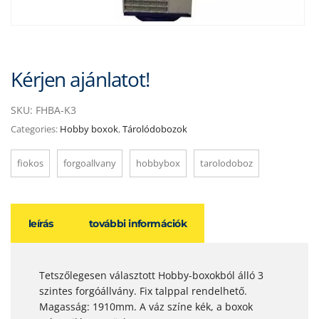
Kérjen ajánlatot!
SKU:
FHBA-K3
Categories:
Hobby boxok
,
Tárolódobozok
fiokos
forgoallvany
hobbybox
tarolodoboz
leírás
további információk
Tetszőlegesen választott Hobby-boxokból álló 3
szintes forgóállvány. Fix talppal rendelhető.
Magasság: 1910mm. A váz színe kék, a boxok