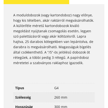
A moduldobozok (vagy kartondoboz) nagy előnye,
hogy kis tételben, akár raktárról megvásárolhatók.
A különféle méretű kartondobozok kiváló
megoldást nyújtanak csomagolás esetén, legyen
szó palettázásról vagy akár költözésről. Lapra
hajtva, 25 darabos kötegekben van lepántolva, de
darabra is megvásárolható. Magasságuk bígelés
által csökkenthető. A “/5”-ös jelölésű dobozok öt
rétegűek, a többi pedig 3 rétegű. A papírdoboz
méretetei a szabványos raklaphoz igazodik.
Típus
G4
Szélesség
260 mm
Hosszúság
300 mm