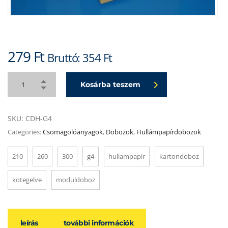
279
Ft
Bruttó:
354
Ft
Kosárba teszem
SKU:
CDH-G4
Categories:
Csomagolóanyagok
,
Dobozok
,
Hullámpapírdobozok
210
260
300
g4
hullampapir
kartondoboz
kotegelve
moduldoboz
leírás
további információk