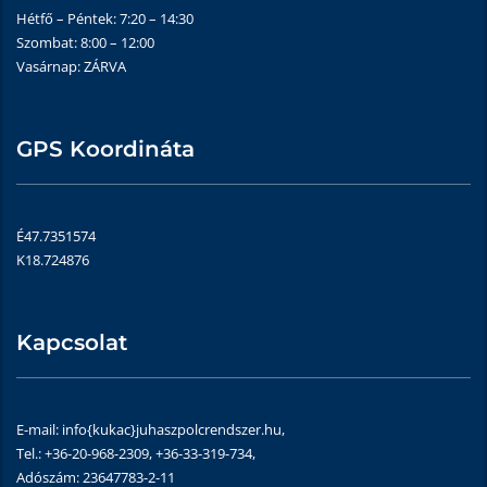
Hétfő – Péntek: 7:20 – 14:30
Szombat: 8:00 – 12:00
Vasárnap: ZÁRVA
GPS Koordináta
É47.7351574
K18.724876
Kapcsolat
E-mail: info{kukac}juhaszpolcrendszer.hu,
Tel.: +36-20-968-2309, +36-33-319-734,
Adószám: 23647783-2-11