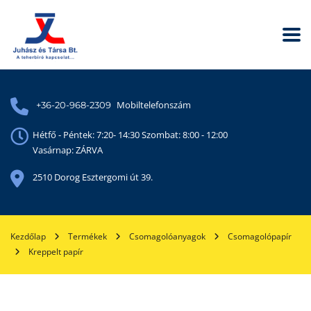
Mobiltelefonszám
+36-20-968-2309
Hétfő - Péntek: 7:20- 14:30 Szombat: 8:00 - 12:00
Vasárnap: ZÁRVA
2510 Dorog Esztergomi út 39.
Kezdőlap
Termékek
Csomagolóanyagok
Csomagolópapír
Kreppelt papír